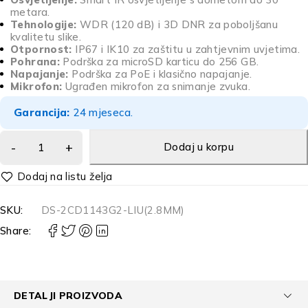
metara.
Tehnologije:
WDR (120 dB) i 3D DNR za poboljšanu
kvalitetu slike.
Otpornost:
IP67 i IK10 za zaštitu u zahtjevnim uvjetima.
Pohrana:
Podrška za microSD karticu do 256 GB.
Napajanje:
Podrška za PoE i klasično napajanje.
Mikrofon:
Ugrađen mikrofon za snimanje zvuka.
Garancija:
24 mjeseca.
Dodaj u korpu
Alternative:
SKU:
DS-2CD1143G2-LIU(2.8MM)
Share:
DETALJI PROIZVODA