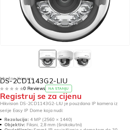
Mrežne Kamere
DS-2CD1143G2-LIU
0 Reviews
NA STANJU
Registruj se za cijenu
OD 5
Hikvision DS-2CD1143G2-LIU je pouzdana IP kamera iz
serije Easy IP Dome koja nudi:
Rezolucija:
4 MP (2560 × 1440)
Objektiv:
Fiksni, 2,8 mm (širokokutni)
Osvjetljenje:
Smart IR osvjetljenje s dometom do 30