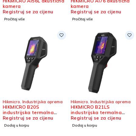
HIKMICRO AI56L akustična
HIKMICRO AI76 akustična
kamera
kamera
Registruj se za cijenu
Registruj se za cijenu
Pročitaj više
Pročitaj više
Hikmicro
,
Industrijska oprema
Hikmicro
,
Industrijska oprema
HIKMICRO B20S
HIKMICRO B21LS
industrijska termalna
industrijska termalna
kamera
Registruj se za cijenu
kamera
Registruj se za cijenu
Dodaj u korpu
Dodaj u korpu