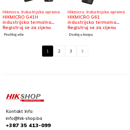
Hikmicro
,
Industrijska oprema
Hikmicro
,
Industrijska oprema
HIKMICRO G41H
HIKMICRO G61
industrijska termalna
industrijska termalna
kamera
Registruj se za cijenu
kamera
Registruj se za cijenu
Pročitaj više
Dodaj u korpu
1
2
3
Kontakt Info:
info@hik-shop.ba
+387 35 413-099