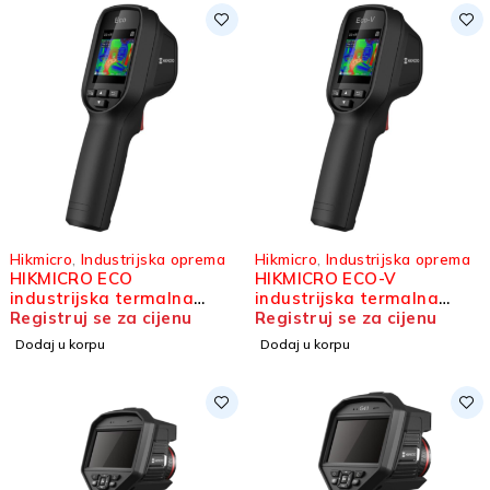
Hikmicro
,
Industrijska oprema
Hikmicro
,
Industrijska oprema
HIKMICRO ECO
HIKMICRO ECO-V
industrijska termalna
industrijska termalna
kamera
Registruj se za cijenu
kamera
Registruj se za cijenu
Dodaj u korpu
Dodaj u korpu