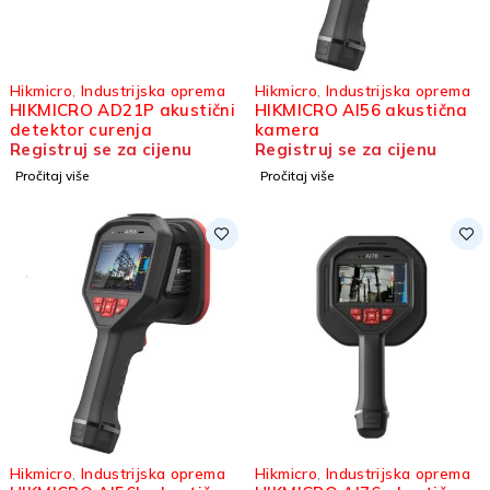
Hikmicro
,
Industrijska oprema
Hikmicro
,
Industrijska oprema
HIKMICRO AD21P akustični
HIKMICRO AI56 akustična
detektor curenja
kamera
Registruj se za cijenu
Registruj se za cijenu
Pročitaj više
Pročitaj više
Hikmicro
,
Industrijska oprema
Hikmicro
,
Industrijska oprema