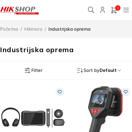
0
Početna
/
Hikmicro
/
Industrijska oprema
Industrijska oprema
Filter
Sort by
Default