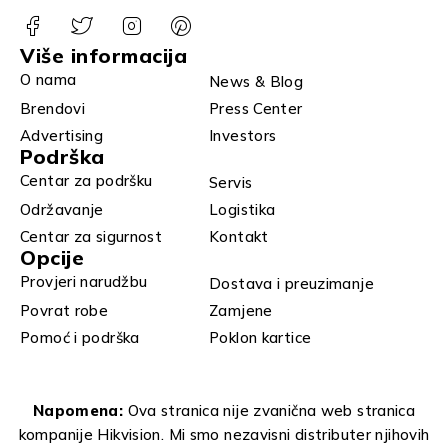
Više informacija
O nama
News & Blog
Brendovi
Press Center
Advertising
Investors
Podrška
Centar za podršku
Servis
Održavanje
Logistika
Centar za sigurnost
Kontakt
Opcije
Provjeri narudžbu
Dostava i preuzimanje
Povrat robe
Zamjene
Pomoć i podrška
Poklon kartice
Napomena:
Ova stranica nije zvanična web stranica
kompanije Hikvision. Mi smo nezavisni distributer njihovih