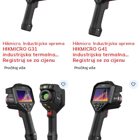
Hikmicro
,
Industrijska oprema
Hikmicro
,
Industrijska oprema
HIKMICRO G31
HIKMICRO G41
industrijska termalna
industrijska termalna
kamera
Registruj se za cijenu
kamera
Registruj se za cijenu
Pročitaj više
Pročitaj više