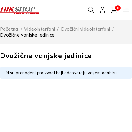
0
Početna
/
Videointerfoni
/
Dvožični videointerfoni
/
Dvožične vanjske jedinice
Dvožične vanjske jedinice
Nisu pronađeni proizvodi koji odgovaraju vašem odabiru.