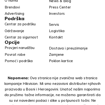
O nama
News & Blog
Brendovi
Press Center
Advertising
Investors
Podrška
Centar za podršku
Servis
Održavanje
Logistika
Centar za sigurnost
Kontakt
Opcije
Provjeri narudžbu
Dostava i preuzimanje
Povrat robe
Zamjene
Pomoć i podrška
Poklon kartice
Napomena:
Ova stranica nije zvanična web stranica
kompanije Hikvision. Mi smo nezavisni distributer njihovih
proizvoda u Bosni i Hercegovini. Unatoč našim naporima
da pružimo tačne informacije, ne možemo garantirati da
su svi navedeni podaci i slike u potpunosti točni. Ne