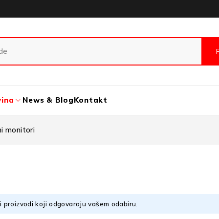
vina
News & Blog
Kontakt
i monitori
 proizvodi koji odgovaraju vašem odabiru.