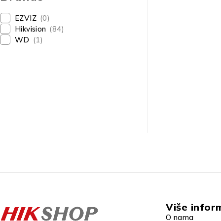
EZVIZ
(0)
Hikvision
(84)
WD
(1)
Više infor
O nama