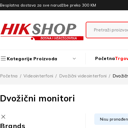
Besplatna dostava za sve narudžbe preko 300 KM
Početna
Trgo
Kategorije Proizvoda
Početna
/
Videointerfoni
/
Dvožični videointerfoni
/
Dvožičn
Dvožični monitori
Nisu pronađeni
Brands