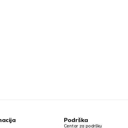
macija
Podrška
Centar za podršku