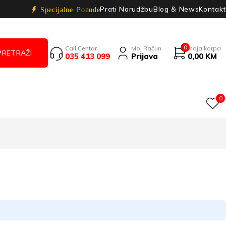
Prati Narudžbu
Blog & News
Kontakt
Specijalne Ponude
0
Call Centar
Moj Račun
Moja korpa
035 413 099
Prijava
0,00
KM
0