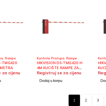
pa
,
Rampe
Kontrola Pristupa
,
Rampe
Kont
S-TMG420
HIKVISION DS-TMG420-H
HIK
 METRA
4M KUCIŠTE RAMPE ZA
KUC
e za cijenu
Registruj se za cijenu
Reg
PRIHVAT RUKE OD 4M
PRI
u
Dodaj u korpu
Dod
1
2
3