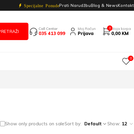
Prati Narudžbu
Blog & News
Kontakt
Specijalne Ponude
0
Call Centar
Moj Račun
Moja korpa
035 413 099
Prijava
0,00
KM
0
Show only products on sale
Sort by
Default
Show:
12