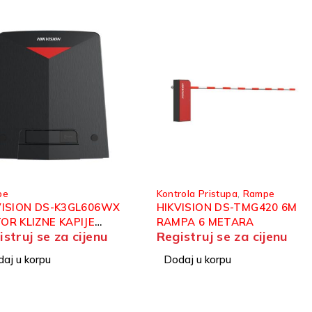
pe
Kontrola Pristupa
,
Rampe
VISION DS-K3GL606WX
HIKVISION DS-TMG420 6M
OR KLIZNE KAPIJE
RAMPA 6 METARA
istruj se za cijenu
Registruj se za cijenu
KG
aj u korpu
Dodaj u korpu