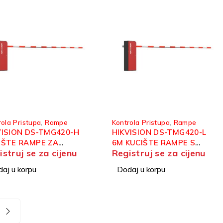
rola Pristupa
,
Rampe
Kontrola Pristupa
,
Rampe
VISION DS-TMG420-H
HIKVISION DS-TMG420-L
IŠTE RAMPE ZA
6M KUCIŠTE RAMPE S
istruj se za cijenu
Registruj se za cijenu
HVAT RUKE OD 3M
PRIVATOM RUKE OD 6M
aj u korpu
Dodaj u korpu