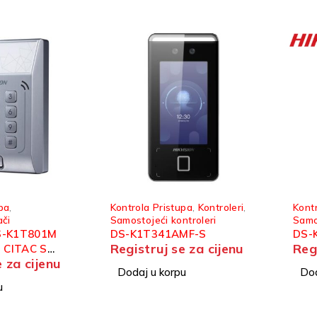
pa
,
Kontrola Pristupa
,
Kontroleri
,
Kont
ači
Samostojeći kontroleri
Samo
S-K1T801M
DS-K1T341AMF-S
DS-
Registruj se za cijenu
Reg
 CITAC S
e za cijenu
M
Dodaj u korpu
Dod
u