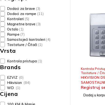
Dodaci za brave
(3)
Dodaci za rampe
(11)
Kontroleri
(5)
Magnetne brave
(3)
Ostalo
(1)
Rampe
(7)
Samostojeći kontroleri
(4)
Tastature / Čitači
(1)
Vrsta
Kontrola pristupa
(1)
Brands
Kontrola Pristu
Tastature / Čit
HIKVISION D
EZVIZ
(0)
SAMOSTALNI
Hikvision
(84)
Registruj s
TIPKOVNICO
WD
(1)
Cijena
Dodaj u korp
100 KM & Manje