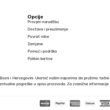
Opcije
Provjeri narudžbu
Dostava i preuzimanje
Povrat robe
Zamjene
Pomoć i podrška
Poklon kartice
u Bosni i Hercegovini. Unatoč našim naporima da pružimo tačne
entualne pogreške u opisu proizvoda. Za zvanične informacije