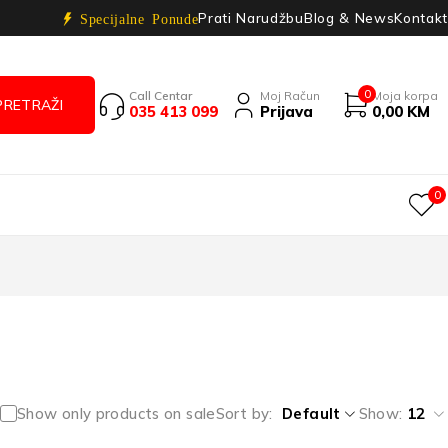
Prati Narudžbu
Blog & News
Kontakt
Specijalne Ponude
0
Call Centar
Moj Račun
Moja korpa
035 413 099
Prijava
0,00
KM
0
Show only products on sale
Sort by
Default
Show:
12