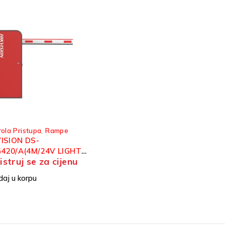
rola Pristupa
,
Rampe
VISION DS-
420/A(4M/24V LIGHT)
istruj se za cijenu
PA OD 4M S LED
IKACIJO
aj u korpu