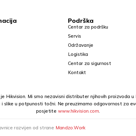
macija
Podrška
Centar za podršku
Servis
Održavanje
Logistika
Centar za sigurnost
Kontakt
e Hikvision. Mi smo nezavisni distributer njihovih proizvoda 
i i slike u potpunosti točni. Ne preuzimamo odgovornost za ev
posjetite
www.hikvision.com
.
avnice razvijen od strane
Mandzo.Work