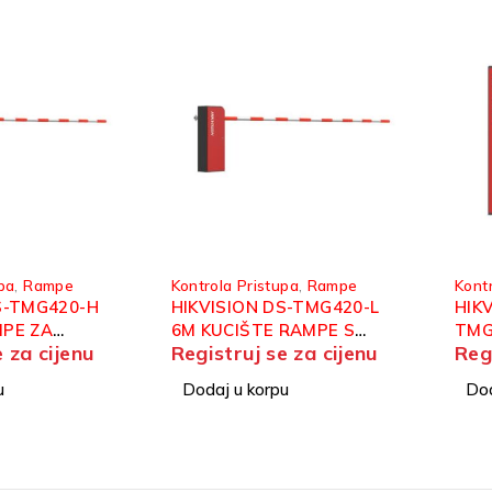
pa
,
Rampe
Kontrola Pristupa
,
Rampe
Kont
S-TMG420-H
HIKVISION DS-TMG420-L
HIK
MPE ZA
6M KUCIŠTE RAMPE S
TMG
e za cijenu
Registruj se za cijenu
Reg
KE OD 3M
PRIVATOM RUKE OD 6M
RAM
IND
u
Dodaj u korpu
Dod