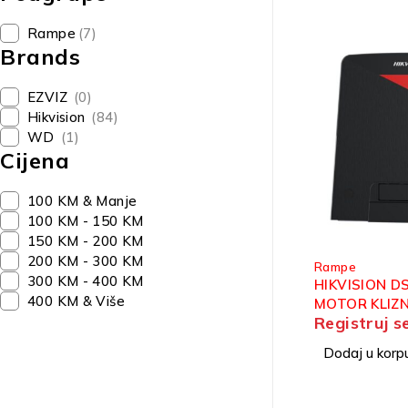
Rampe
(7)
Brands
EZVIZ
(0)
Hikvision
(84)
WD
(1)
Cijena
100 KM & Manje
100 KM - 150 KM
150 KM - 200 KM
200 KM - 300 KM
Rampe
300 KM - 400 KM
HIKVISION 
400 KM & Više
MOTOR KLIZN
Registruj s
600KG
Dodaj u korp