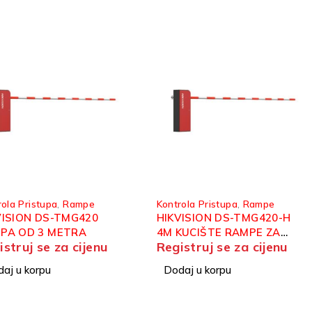
rola Pristupa
,
Rampe
Kontrola Pristupa
,
Rampe
VISION DS-TMG420
HIKVISION DS-TMG420-H
PA OD 3 METRA
4M KUCIŠTE RAMPE ZA
istruj se za cijenu
Registruj se za cijenu
PRIHVAT RUKE OD 4M
aj u korpu
Dodaj u korpu