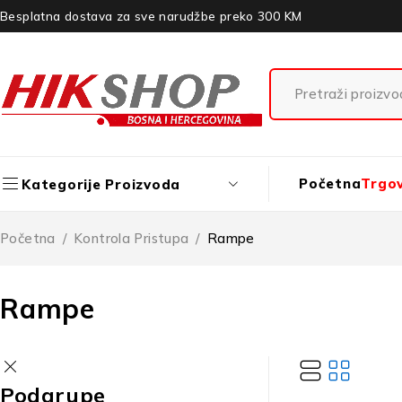
Besplatna dostava za sve narudžbe preko 300 KM
Početna
Trgo
Kategorije Proizvoda
Početna
/
Kontrola Pristupa
/
Rampe
Rampe
Podgrupe