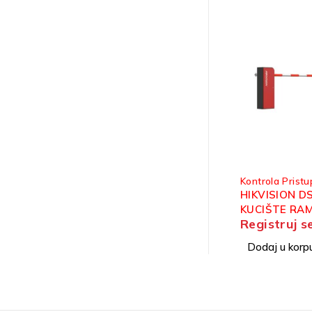
Kontrola Pristu
HIKVISION D
KUCIŠTE RA
Registruj s
PRIHVAT RU
Dodaj u korp