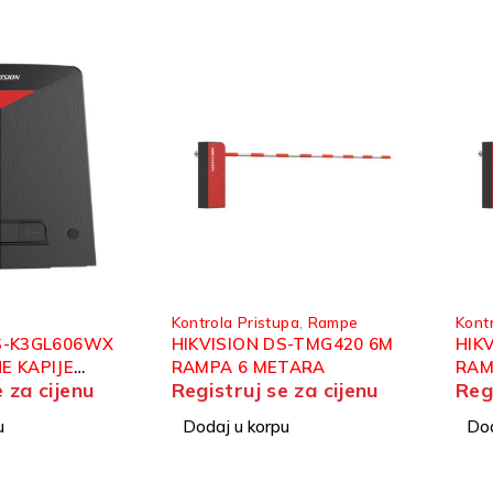
Kontrola Pristupa
,
Rampe
Kont
DS-K3GL606WX
HIKVISION DS-TMG420 6M
HIK
E KAPIJE
RAMPA 6 METARA
RAM
e za cijenu
Registruj se za cijenu
Reg
u
Dodaj u korpu
Dod