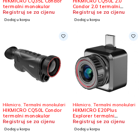
HIKMICRO CQ35L Condor
HIKMICRO CQ50L 2.0
termalni monokular
Condor 2.0 termalni
Registruj se za cijenu
monokular
Registruj se za cijenu
Dodaj u korpu
Dodaj u korpu
Hikmicro
,
Termalni monokulari
Hikmicro
,
Termalni monokulari
HIKMICRO CQ50L Condor
HIKMICRO E20Plus
termalni monokular
Explorer termalni
Registruj se za cijenu
monokular
Registruj se za cijenu
Dodaj u korpu
Dodaj u korpu