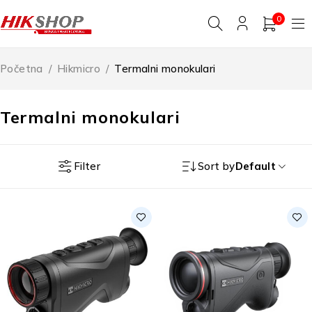
0
Početna
/
Hikmicro
/
Termalni monokulari
Termalni monokulari
Filter
Sort by
Default