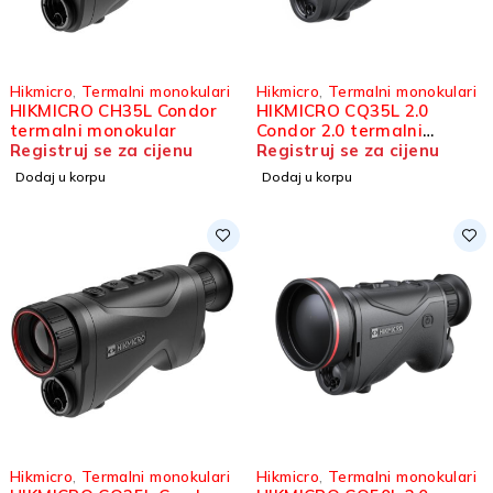
Hikmicro
,
Termalni monokulari
Hikmicro
,
Termalni monokulari
HIKMICRO CH35L Condor
HIKMICRO CQ35L 2.0
termalni monokular
Condor 2.0 termalni
Registruj se za cijenu
monokular
Registruj se za cijenu
Dodaj u korpu
Dodaj u korpu
Hikmicro
,
Termalni monokulari
Hikmicro
,
Termalni monokulari