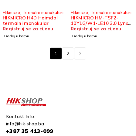
Hikmicro
,
Termalni monokulari
Hikmicro
,
Termalni monokulari
HIKMICRO H4D Heimdal
HIKMICRO HM-TSF2-
termalni monokular
10Y1G/W1-LE10 3.0 Lynx
Registruj se za cijenu
3.0 termalni monokular
Registruj se za cijenu
Dodaj u korpu
Dodaj u korpu
1
2
Kontakt Info:
info@hik-shop.ba
+387 35 413-099