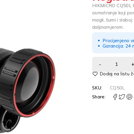
HIKMICRO CQ50L Con
osmatranje koji poma
magli, šumi i slaboj
daljinomjerom.
Procijenjeno v
Garancija: 24 
Alternative:
SKU:
CQ50L
Share: