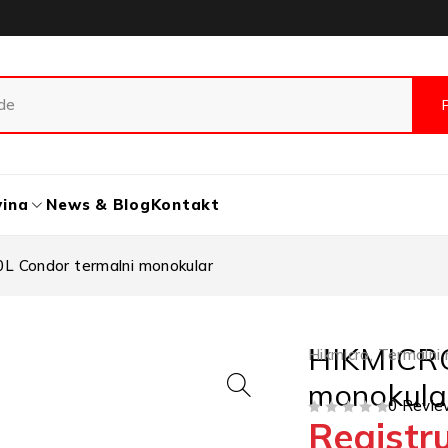
vina
News & Blog
Kontakt
 Condor termalni monokular
HIKMICRO
Hikmicro
,
Termalni 
monokula
0 Revie
Registru
OD 5