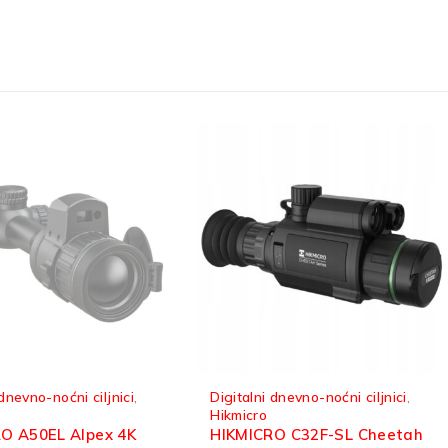
 dnevno-noćni ciljnici
,
Hikmicro
,
Termalni monokulari
HIKMICRO FQ35 Falcon
O C32F-SL Cheetah
termalni monokular