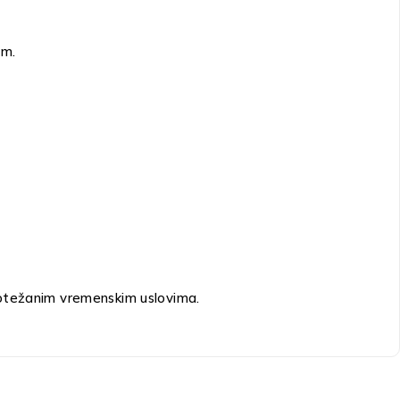
om.
li otežanim vremenskim uslovima.