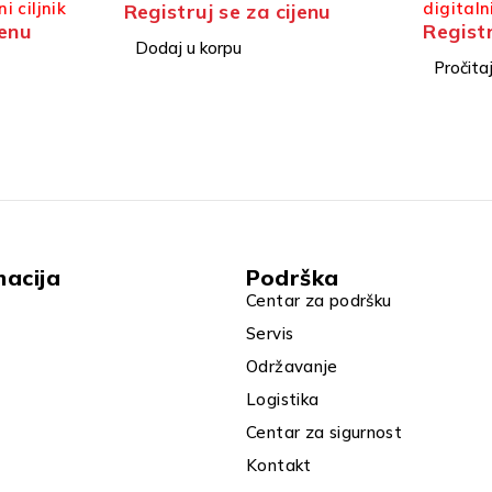
digitalni dnevno-noćni ciljnik
digitaln
jenu
Registruj se za cijenu
Registr
Pročitaj više
Dodaj u
macija
Podrška
Centar za podršku
Servis
Održavanje
Logistika
Centar za sigurnost
Kontakt