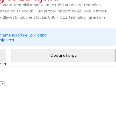
dor termalni monokular je ručni uređaj za termalno
že da se divljač, ljudi ili topli objekti lakše uoče u mraku,
 vidljivosti. Glavne stavke: 640 × 512 termalno, laserskim
rijeme isporuke: 2-7 dana.
mjeseca.
Dodaj u korpu