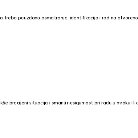
ima treba pouzdano osmatranje, identifikacija i rad na otvoren
še procijeni situacija i smanji nesigurnost pri radu u mraku i