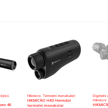
SOLD OUT
kulari
Digitalni dnevno-noćni ciljnici
,
Digitalni
Hikmicro
Hikmicro
dal
HIKMICRO A50EL Alpex 4K
HIKMICR