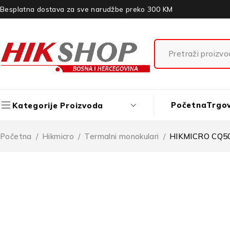
Besplatna dostava za sve narudžbe preko 300 KM
Početna
Trgo
Kategorije Proizvoda
Početna
/
Hikmicro
/
Termalni monokulari
/
HIKMICRO CQ50L