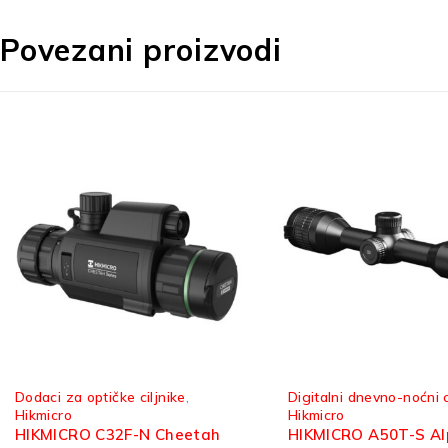
Povezani proizvodi
Digitalni dnevno-noćni ciljnici
,
Hikmicro
,
Termalni mono
Hikmicro
HIKMICRO H4D Heim
HIKMICRO A50T-S Alpex 4K
termalni monokular