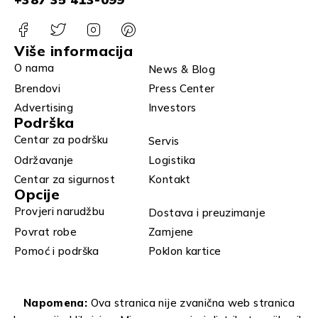
Više informacija
O nama
News & Blog
Brendovi
Press Center
Advertising
Investors
Podrška
Centar za podršku
Servis
Održavanje
Logistika
Centar za sigurnost
Kontakt
Opcije
Provjeri narudžbu
Dostava i preuzimanje
Povrat robe
Zamjene
Pomoć i podrška
Poklon kartice
Napomena:
Ova stranica nije zvanična web stranica