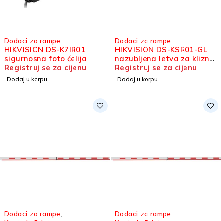
Dodaci za rampe
Dodaci za rampe
HIKVISION DS-K7IR01
HIKVISION DS-KSR01-GL
sigurnosna foto ćelija
nazubljena letva za kliznu
Registruj se za cijenu
kapiju
Registruj se za cijenu
Dodaj u korpu
Dodaj u korpu
Dodaci za rampe
,
Dodaci za rampe
,