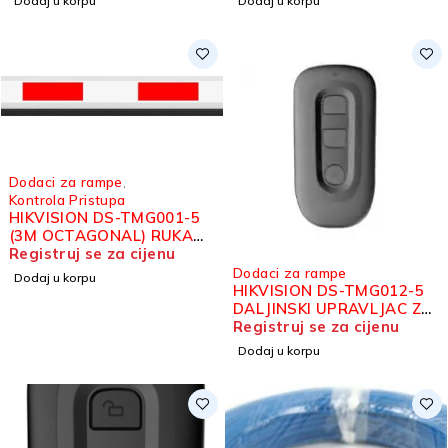
Dodaj u korpu
Dodaj u korpu
Dodaci za rampe
,
Kontrola Pristupa
HIKVISION DS-TMG001-5
(3M OCTAGONAL) RUKA
ZA RAMPU 3M
Registruj se za cijenu
Dodaci za rampe
Dodaj u korpu
HIKVISION DS-TMG012-5
DALJINSKI UPRAVLJAC ZA
RAMPE
Registruj se za cijenu
Dodaj u korpu