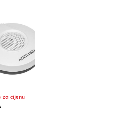
e za cijenu
u