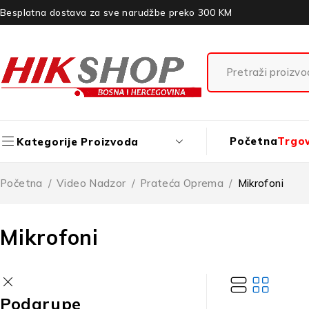
Besplatna dostava za sve narudžbe preko 300 KM
Početna
Trgo
Kategorije Proizvoda
Početna
/
Video Nadzor
/
Prateća Oprema
/
Mikrofoni
Mikrofoni
Podgrupe