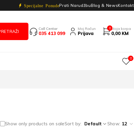
Prati Narudžbu
Blog & News
Kontakt
Specijalne Ponude
0
Call Centar
Moj Račun
Moja korpa
035 413 099
Prijava
0,00
KM
0
Show only products on sale
Sort by
Default
Show:
12