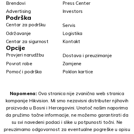
Brendovi
Press Center
Advertising
Investors
Podrška
Centar za podršku
Servis
Održavanje
Logistika
Centar za sigurnost
Kontakt
Opcije
Provjeri narudžbu
Dostava i preuzimanje
Povrat robe
Zamjene
Pomoć i podrška
Poklon kartice
Napomena:
Ova stranica nije zvanična web stranica
kompanije Hikvision. Mi smo nezavisni distributer njihovih
proizvoda u Bosni i Hercegovini. Unatoč našim naporima
da pružimo tačne informacije, ne možemo garantirati da
su svi navedeni podaci i slike u potpunosti točni. Ne
preuzimamo odgovornost za eventualne pogreške u opisu