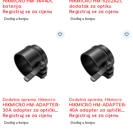
HIKMICRO HM-3644DC
HIKMICRO HM-5202AZC
baterija
dodatak za optiku
Registruj se za cijenu
Registruj se za cijenu
Dodaj u korpu
Dodaj u korpu
Dodatna oprema
,
Hikmicro
Dodatna oprema
,
Hikmicro
HIKMICRO HM-ADAPTER-
HIKMICRO HM-ADAPTER-
30A adapter za optički
40A adapter za optički
ciljnik
Registruj se za cijenu
ciljnik
Registruj se za cijenu
Dodaj u korpu
Dodaj u korpu