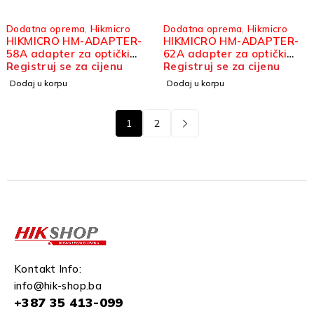
Dodatna oprema
,
Hikmicro
Dodatna oprema
,
Hikmicro
HIKMICRO HM-ADAPTER-
HIKMICRO HM-ADAPTER-
58A adapter za optički
62A adapter za optički
ciljnik
Registruj se za cijenu
ciljnik
Registruj se za cijenu
Dodaj u korpu
Dodaj u korpu
1
2
Kontakt Info:
info@hik-shop.ba
+387 35 413-099