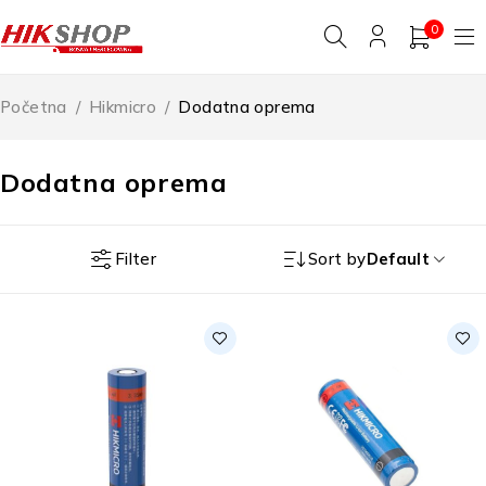
0
Početna
/
Hikmicro
/
Dodatna oprema
Dodatna oprema
Filter
Sort by
Default