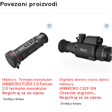
Povezani proizvodi
Hikmicro
,
Termalni monokulari
Digitalni dnevno-noćni ciljnici
,
HIKMICRO FQ50 2.0 Falcon
Hikmicro
2.0 termalni monokular
HIKMICRO C32F-SN
Registruj se za cijenu
Cheetah digitalni
dnevno-noćni ciljnik
Registruj se za cijenu
Dodaj u korpu
Dodaj u korpu