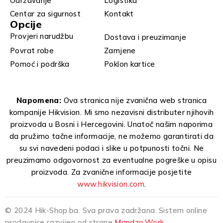
Održavanje
Logistika
Centar za sigurnost
Kontakt
Opcije
Provjeri narudžbu
Dostava i preuzimanje
Povrat robe
Zamjene
Pomoć i podrška
Poklon kartice
Napomena:
Ova stranica nije zvanična web stranica
kompanije Hikvision. Mi smo nezavisni distributer njihovih
proizvoda u Bosni i Hercegovini. Unatoč našim naporima
da pružimo tačne informacije, ne možemo garantirati da
su svi navedeni podaci i slike u potpunosti točni. Ne
preuzimamo odgovornost za eventualne pogreške u opisu
proizvoda. Za zvanične informacije posjetite
www.hikvision.com
.
© 2024 Hik-Shop.ba. Sva prava zadržana. Sistem online
prodavnice razvijen od strane
Mandzo.Work