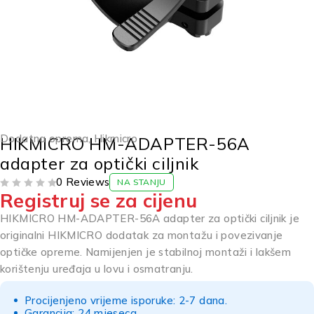
Dodatna oprema
,
Hikmicro
HIKMICRO HM-ADAPTER-56A
adapter za optički ciljnik
0 Reviews
NA STANJU
Registruj se za cijenu
OD 5
HIKMICRO HM-ADAPTER-56A adapter za optički ciljnik je
originalni HIKMICRO dodatak za montažu i povezivanje
optičke opreme. Namijenjen je stabilnoj montaži i lakšem
korištenju uređaja u lovu i osmatranju.
Procijenjeno vrijeme isporuke: 2-7 dana.
Garancija: 24 mjeseca.