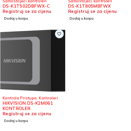
Samostojeći kontroleri
Samostojeći kontroleri
DS-K1T502DBFWX-C
DS-K1T805MBFWX
Registruj se za cijenu
Registruj se za cijenu
Dodaj u korpu
Dodaj u korpu
Kontrola Pristupa
,
Kontroleri
HIKVISION DS-K2M061
KONTROLER
Registruj se za cijenu
Dodaj u korpu