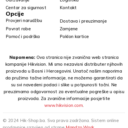
Centar za sigurnost
Kontakt
Opcije
Provjeri narudžbu
Dostava i preuzimanje
Povrat robe
Zamjene
Pomoć i podrška
Poklon kartice
Napomena:
Ova stranica nije zvanična web stranica
kompanije Hikvision. Mi smo nezavisni distributer njihovih
proizvoda u Bosni i Hercegovini. Unatoč našim naporima
da pružimo tačne informacije, ne možemo garantirati da
su svi navedeni podaci i slike u potpunosti točni. Ne
preuzimamo odgovornost za eventualne pogreške u opisu
proizvoda. Za zvanične informacije posjetite
www.hikvision.com
.
© 2024 Hik-Shop.ba. Sva prava zadržana. Sistem online
prodavnice razvijen od strane
Mandzo.Work