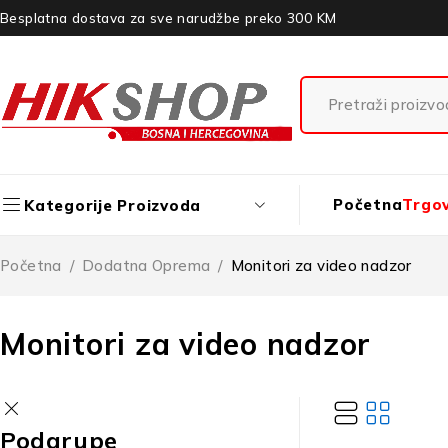
Besplatna dostava za sve narudžbe preko 300 KM
Početna
Trgo
Kategorije Proizvoda
Početna
/
Dodatna Oprema
/
Monitori za video nadzor
Monitori za video nadzor
Podgrupe