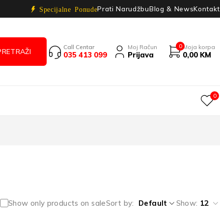
Prati Narudžbu
Blog & News
Kontakt
Specijalne Ponude
0
Call Centar
Moj Račun
Moja korpa
035 413 099
Prijava
0,00
KM
0
Show only products on sale
Sort by
Default
Show:
12