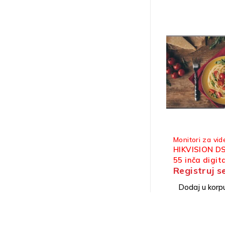
Monitori za vi
HIKVISION D
55 inča digit
Registruj s
ekran
Dodaj u korp