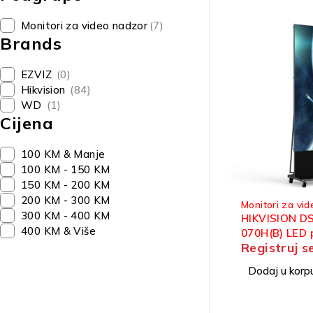
Monitori za video nadzor
(7)
Brands
EZVIZ
(0)
Hikvision
(84)
WD
(1)
Cijena
100 KM & Manje
100 KM - 150 KM
150 KM - 200 KM
200 KM - 300 KM
Monitori za vi
300 KM - 400 KM
HIKVISION D
400 KM & Više
070H(B) LED 
Registruj s
Dodaj u korp