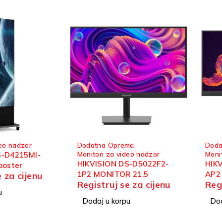
deo nadzor
Dodatna Oprema
,
Doda
Monitori za video nadzor
Moni
S-D4215MI-
HIKVISION DS-D5022F2-
HIK
poster
1P2 MONITOR 21.5
AP2
e za cijenu
Registruj se za cijenu
Reg
100
u
Dodaj u korpu
Dod