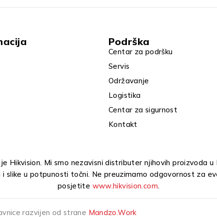
macija
Podrška
Centar za podršku
Servis
Održavanje
Logistika
Centar za sigurnost
Kontakt
e Hikvision. Mi smo nezavisni distributer njihovih proizvoda 
i i slike u potpunosti točni. Ne preuzimamo odgovornost za ev
posjetite
www.hikvision.com
.
avnice razvijen od strane
Mandzo.Work