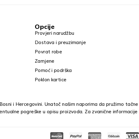
Opcije
Provjeri narudžbu
Dostava i preuzimanje
Povrat robe
Zamjene
Pomoć i podrška
Poklon kartice
u Bosni i Hercegovini. Unatoč našim naporima da pružimo tačne
entualne pogreške u opisu proizvoda. Za zvanične informacije