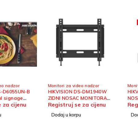
deo nadzor
Monitori za video nadzor
Moni
S-D6055UN-B
HIKVISION DS-DM1940W
HIK
al signage
ZIDNI NOSAC MONITORA
NOS
e za cijenu
Registruj se za cijenu
Reg
19-40"
u
Dodaj u korpu
Dod