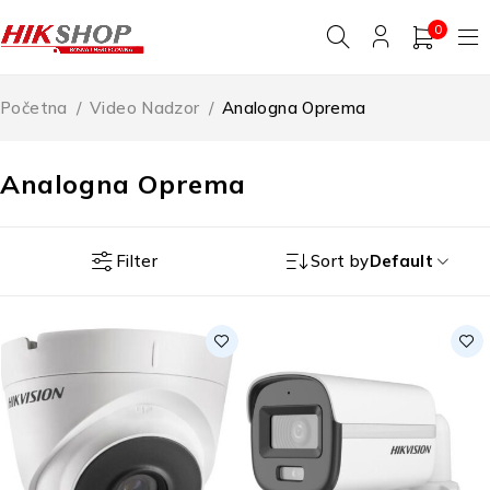
0
Početna
/
Video Nadzor
/
Analogna Oprema
Analogna Oprema
Filter
Sort by
Default