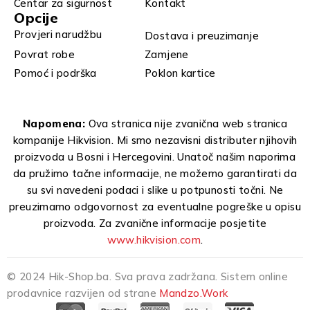
Centar za sigurnost
Kontakt
Opcije
Provjeri narudžbu
Dostava i preuzimanje
Povrat robe
Zamjene
Pomoć i podrška
Poklon kartice
Napomena:
Ova stranica nije zvanična web stranica
kompanije Hikvision. Mi smo nezavisni distributer njihovih
proizvoda u Bosni i Hercegovini. Unatoč našim naporima
da pružimo tačne informacije, ne možemo garantirati da
su svi navedeni podaci i slike u potpunosti točni. Ne
preuzimamo odgovornost za eventualne pogreške u opisu
proizvoda. Za zvanične informacije posjetite
www.hikvision.com
.
© 2024 Hik-Shop.ba. Sva prava zadržana. Sistem online
prodavnice razvijen od strane
Mandzo.Work