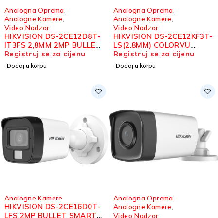
Analogna Oprema
,
Analogna Oprema
,
Analogne Kamere
,
Analogne Kamere
,
Video Nadzor
Video Nadzor
HIKVISION DS-2CE12D8T-
HIKVISION DS-2CE12KF3T-
IT3FS 2,8MM 2MP BULLET
LS(2.8MM) COLORVU
KAMERA 2MP
Registruj se za cijenu
BULLET KAMERA 3K
Registruj se za cijenu
Dodaj u korpu
Dodaj u korpu
Analogne Kamere
Analogna Oprema
,
HIKVISION DS-2CE16D0T-
Analogne Kamere
,
LFS 2MP BULLET SMART
Video Nadzor