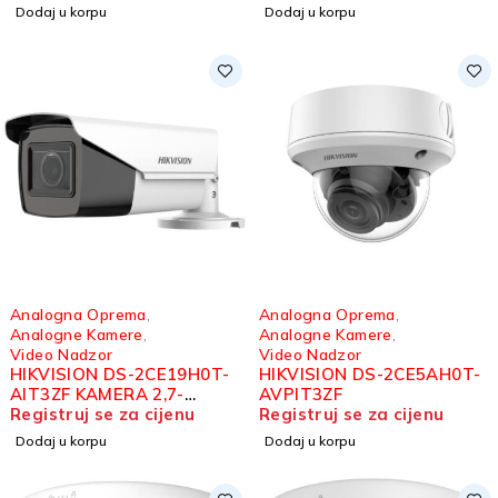
Dodaj u korpu
Dodaj u korpu
Analogna Oprema
,
Analogna Oprema
,
Analogne Kamere
,
Analogne Kamere
,
Video Nadzor
Video Nadzor
HIKVISION DS-2CE19H0T-
HIKVISION DS-2CE5AH0T-
AIT3ZF KAMERA 2,7-
AVPIT3ZF
13,5MM 5MP
Registruj se za cijenu
Registruj se za cijenu
Dodaj u korpu
Dodaj u korpu