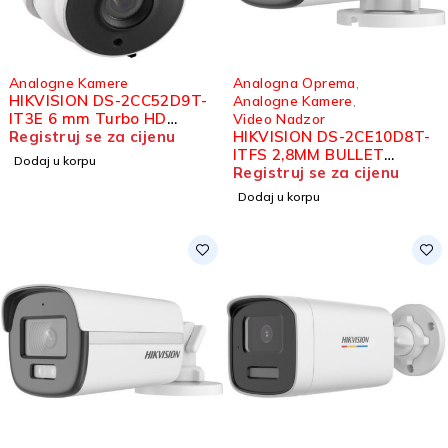
Analogne Kamere
Analogna Oprema
,
HIKVISION DS-2CC52D9T-
Analogne Kamere
,
IT3E 6 mm Turbo HD
Video Nadzor
kamera 2MP
Registruj se za cijenu
HIKVISION DS-2CE10D8T-
ITFS 2,8MM BULLET
Dodaj u korpu
KAMERA 2MP
Registruj se za cijenu
Dodaj u korpu