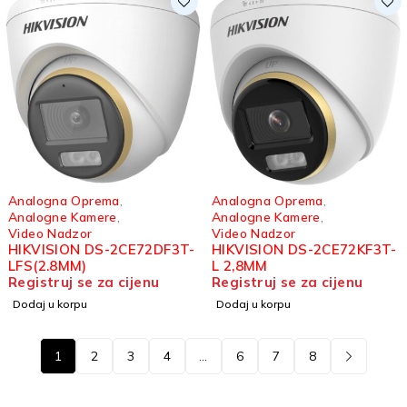
Analogna Oprema
,
Analogna Oprema
,
Analogne Kamere
,
Analogne Kamere
,
Video Nadzor
Video Nadzor
HIKVISION DS-2CE72DF3T-
HIKVISION DS-2CE72KF3T-
LFS(2.8MM)
L 2,8MM
Registruj se za cijenu
Registruj se za cijenu
Dodaj u korpu
Dodaj u korpu
1
2
3
4
…
6
7
8