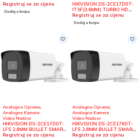
HYBRID LIGHT
Registruj se za cijenu
HIKVISION DS-2CE17D0T-
IT3F(3.6MM) TURBO HD
Dodaj u korpu
BULLET KAMERA 2MP
Registruj se za cijenu
Dodaj u korpu
Analogna Oprema
,
Analogna Oprema
,
Analogne Kamere
,
Analogne Kamere
,
Video Nadzor
Video Nadzor
HIKVISION DS-2CE17D0T-
HIKVISION DS-2CE17K0T-
LFS 2,8MM BULLET SMART
LFS 2,8MM BULLET SMART
HYBRID LIGHT AUDIO
Registruj se za cijenu
HYBRID LIGHT AUDIO
Registruj se za cijenu