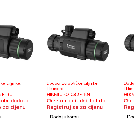
ke ciljnike
,
Dodaci za optičke ciljnike
,
Dodac
Hikmicro
Hikm
2F-RL
HIKMICRO C32F-RN
HIK
talni dodatak
Cheetah digitalni dodatak
Chee
e za cijenu
Registruj se za cijenu
Reg
nik
za optički ciljnik
za op
u
Dodaj u korpu
Dod