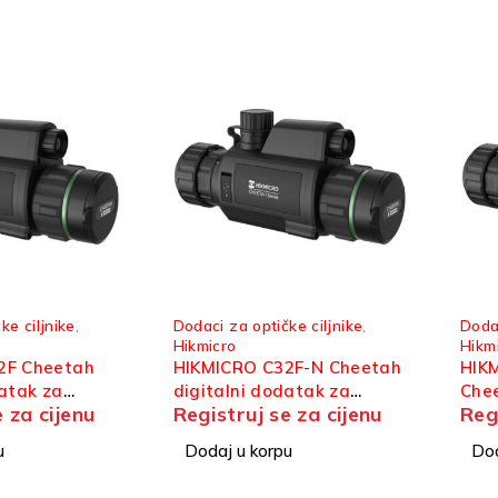
ke ciljnike
,
Dodaci za optičke ciljnike
,
Dodac
Hikmicro
Hikm
2F Cheetah
HIKMICRO C32F-N Cheetah
HIK
datak za
digitalni dodatak za
Chee
e za cijenu
Registruj se za cijenu
Reg
optički ciljnik
za op
u
Dodaj u korpu
Dod