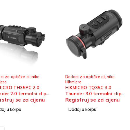
i za optičke ciljnike
,
Dodaci za optičke ciljnike
,
icro
Hikmicro
MICRO TH35PC 2.0
HIKMICRO TQ35C 3.0
der 2.0 termalni clip-
Thunder 3.0 termalni clip-
istruj se za cijenu
Registruj se za cijenu
dodatak
on dodatak
aj u korpu
Dodaj u korpu