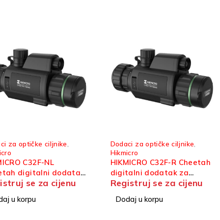
i za optičke ciljnike
,
Dodaci za optičke ciljnike
,
icro
Hikmicro
MICRO C32F-NL
HIKMICRO C32F-R Cheetah
tah digitalni dodatak
digitalni dodatak za
istruj se za cijenu
Registruj se za cijenu
tički ciljnik
optički ciljnik
aj u korpu
Dodaj u korpu