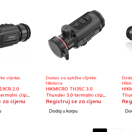
ke ciljnike
,
Dodaci za optičke ciljnike
,
Dodac
Hikmicro
Hikm
19CR 2.0
HIKMICRO TH35C 3.0
HIK
ermalni clip-
Thunder 3.0 termalni clip-
Thun
e za cijenu
Registruj se za cijenu
Reg
on dodatak
on 
u
Dodaj u korpu
Dod