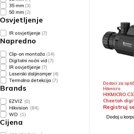
35 mm
(3)
50 mm
(2)
Osvjetljenje
IR osvjetljenje
(7)
Napredno
Clip-on montaža
(14)
Digitalni noćni vid
(7)
IR osvjetljenje
(7)
Laserski daljinomjer
(4)
Termalna detekcija
(7)
Dodaci za optič
Brands
Hikmicro
HIKMICRO C3
Cheetah digi
EZVIZ
(0)
Registruj s
za optički cilj
Hikvision
(84)
WD
(1)
Dodaj u korp
Cijena