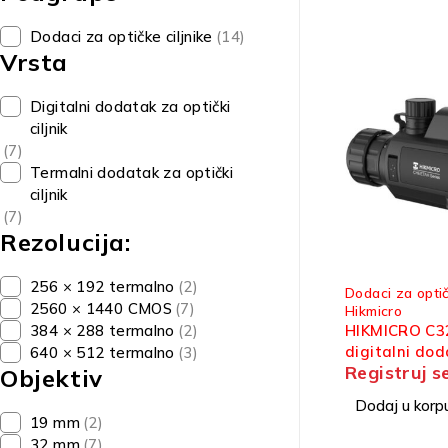
Dodaci za optičke ciljnike
(14)
Vrsta
Digitalni dodatak za optički
ciljnik
(7)
Termalni dodatak za optički
ciljnik
(7)
Rezolucija:
256 × 192 termalno
(2)
Dodaci za optič
2560 × 1440 CMOS
(7)
Hikmicro
HIKMICRO C3
384 × 288 termalno
(2)
digitalni do
640 × 512 termalno
(3)
Registruj s
optički ciljnik
Objektiv
Dodaj u korp
19 mm
(2)
32 mm
(7)