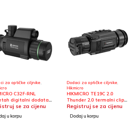
i za optičke ciljnike
,
Dodaci za optičke ciljnike
,
icro
Hikmicro
MICRO C32F-RNL
HIKMICRO TE19C 2.0
tah digitalni dodatak
Thunder 2.0 termalni clip-
istruj se za cijenu
Registruj se za cijenu
tički ciljnik
on dodatak
aj u korpu
Dodaj u korpu