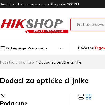
Besplatna dostava za sve narudžbe preko 300 KM
Početna
Trgo
Kategorije Proizvoda
Početna
/
Hikmicro
/
Dodaci za optičke ciljnike
Dodaci za optičke ciljnike
Podgrupe