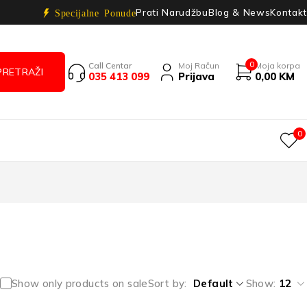
Prati Narudžbu
Blog & News
Kontakt
Specijalne Ponude
0
Call Centar
Moj Račun
Moja korpa
035 413 099
Prijava
0,00
KM
0
Show only products on sale
Sort by
Default
Show:
12