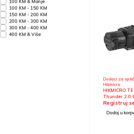
100 KM & Manje
100 KM - 150 KM
150 KM - 200 KM
200 KM - 300 KM
300 KM - 400 KM
400 KM & Više
Dodaci za optič
Hikmicro
HIKMICRO TE
Thunder 2.0 t
Registruj s
on dodatak
Dodaj u korp