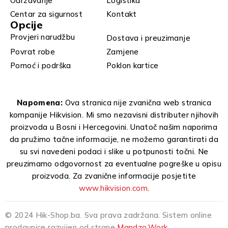
Održavanje
Logistika
Centar za sigurnost
Kontakt
Opcije
Provjeri narudžbu
Dostava i preuzimanje
Povrat robe
Zamjene
Pomoć i podrška
Poklon kartice
Napomena:
Ova stranica nije zvanična web stranica
kompanije Hikvision. Mi smo nezavisni distributer njihovih
proizvoda u Bosni i Hercegovini. Unatoč našim naporima
da pružimo tačne informacije, ne možemo garantirati da
su svi navedeni podaci i slike u potpunosti točni. Ne
preuzimamo odgovornost za eventualne pogreške u opisu
proizvoda. Za zvanične informacije posjetite
www.hikvision.com
.
© 2024 Hik-Shop.ba. Sva prava zadržana. Sistem online
prodavnice razvijen od strane
Mandzo.Work