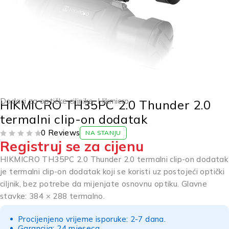
Dodaci za optičke ciljnike
,
Hikmicro
HIKMICRO TH35PC 2.0 Thunder 2.0
termalni clip-on dodatak
0 Reviews
NA STANJU
Registruj se za cijenu
OD 5
HIKMICRO TH35PC 2.0 Thunder 2.0 termalni clip-on dodatak
je termalni clip-on dodatak koji se koristi uz postojeći optički
ciljnik, bez potrebe da mijenjate osnovnu optiku. Glavne
stavke: 384 × 288 termalno.
Procijenjeno vrijeme isporuke: 2-7 dana.
Garancija: 24 mjeseca.