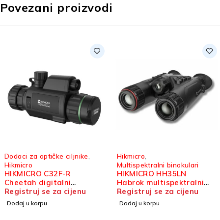
Povezani proizvodi
Dodaci za optičke ciljnike
,
Hikmicro
,
Hikmicro
Multispektralni binokulari
HIKMICRO C32F-R
HIKMICRO HH35LN
Cheetah digitalni
Habrok multispektralni
dodatak za optički ciljnik
Registruj se za cijenu
binokular
Registruj se za cijenu
Dodaj u korpu
Dodaj u korpu