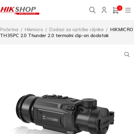
0
Početna
/
Hikmicro
/
Dodaci za optičke ciljnike
/
HIKMICRO
TH35PC 2.0 Thunder 2.0 termalni clip-on dodatak