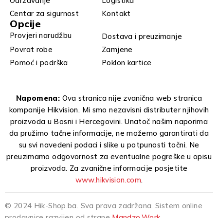
Održavanje
Logistika
Centar za sigurnost
Kontakt
Opcije
Provjeri narudžbu
Dostava i preuzimanje
Povrat robe
Zamjene
Pomoć i podrška
Poklon kartice
Napomena:
Ova stranica nije zvanična web stranica
kompanije Hikvision. Mi smo nezavisni distributer njihovih
proizvoda u Bosni i Hercegovini. Unatoč našim naporima
da pružimo tačne informacije, ne možemo garantirati da
su svi navedeni podaci i slike u potpunosti točni. Ne
preuzimamo odgovornost za eventualne pogreške u opisu
proizvoda. Za zvanične informacije posjetite
www.hikvision.com
.
© 2024 Hik-Shop.ba. Sva prava zadržana. Sistem online
prodavnice razvijen od strane
Mandzo.Work