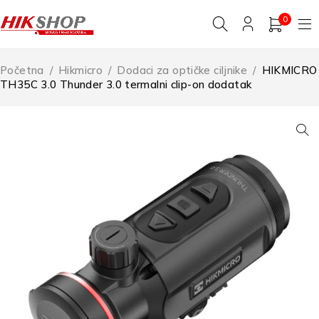
0
Početna
/
Hikmicro
/
Dodaci za optičke ciljnike
/
HIKMICRO
TH35C 3.0 Thunder 3.0 termalni clip-on dodatak