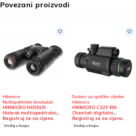
Povezani proizvodi
Hikmicro
,
Dodaci za optičke ciljnike
,
Multispektralni binokulari
Hikmicro
HIKMICRO HH35LN
HIKMICRO C32F-RN
Habrok multispektralni
Cheetah digitalni
binokular
Registruj se za cijenu
dodatak za optički ciljnik
Registruj se za cijenu
Dodaj u korpu
Dodaj u korpu