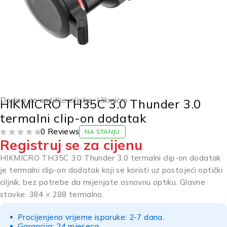
Dodaci za optičke ciljnike
,
Hikmicro
HIKMICRO TH35C 3.0 Thunder 3.0
termalni clip-on dodatak
0 Reviews
NA STANJU
Registruj se za cijenu
OD 5
HIKMICRO TH35C 3.0 Thunder 3.0 termalni clip-on dodatak
je termalni clip-on dodatak koji se koristi uz postojeći optički
ciljnik, bez potrebe da mijenjate osnovnu optiku. Glavne
stavke: 384 × 288 termalno.
Procijenjeno vrijeme isporuke: 2-7 dana.
Garancija: 24 mjeseca.