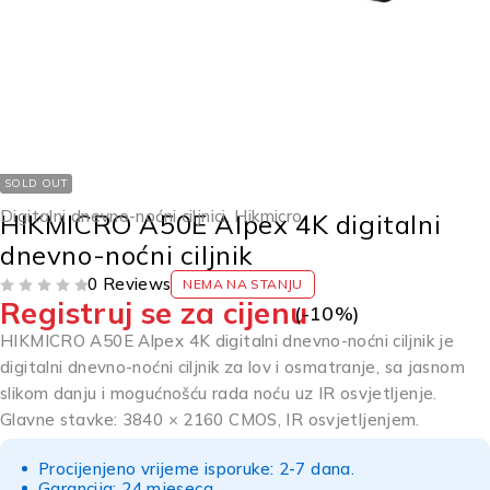
SOLD OUT
Digitalni dnevno-noćni ciljnici
,
Hikmicro
HIKMICRO A50E Alpex 4K digitalni
dnevno-noćni ciljnik
0 Reviews
NEMA NA STANJU
Registruj se za cijenu
OD 5
(-
10
%)
HIKMICRO A50E Alpex 4K digitalni dnevno-noćni ciljnik je
digitalni dnevno-noćni ciljnik za lov i osmatranje, sa jasnom
slikom danju i mogućnošću rada noću uz IR osvjetljenje.
Glavne stavke: 3840 × 2160 CMOS, IR osvjetljenjem.
Procijenjeno vrijeme isporuke: 2-7 dana.
Garancija: 24 mjeseca.