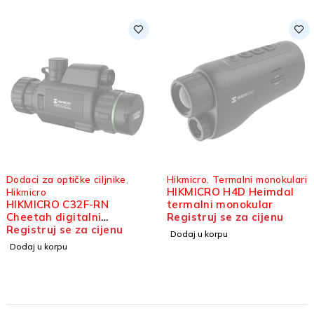
Dodaci za optičke ciljnike
,
Hikmicro
,
Termalni monokulari
HIKMICRO H4D Heimdal
Hikmicro
HIKMICRO C32F-RN
termalni monokular
Cheetah digitalni
Registruj se za cijenu
dodatak za optički ciljnik
Registruj se za cijenu
Dodaj u korpu
Dodaj u korpu