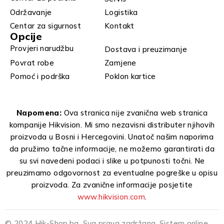
Održavanje
Logistika
Centar za sigurnost
Kontakt
Opcije
Provjeri narudžbu
Dostava i preuzimanje
Povrat robe
Zamjene
Pomoć i podrška
Poklon kartice
Napomena:
Ova stranica nije zvanična web stranica
kompanije Hikvision. Mi smo nezavisni distributer njihovih
proizvoda u Bosni i Hercegovini. Unatoč našim naporima
da pružimo tačne informacije, ne možemo garantirati da
su svi navedeni podaci i slike u potpunosti točni. Ne
preuzimamo odgovornost za eventualne pogreške u opisu
proizvoda. Za zvanične informacije posjetite
www.hikvision.com
.
© 2024 Hik-Shop.ba. Sva prava zadržana. Sistem online