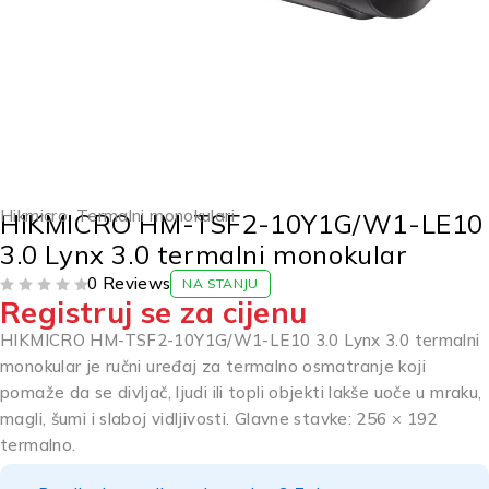
Hikmicro
,
Termalni monokulari
HIKMICRO HM-TSF2-10Y1G/W1-LE10
3.0 Lynx 3.0 termalni monokular
0 Reviews
NA STANJU
Registruj se za cijenu
OD 5
HIKMICRO HM-TSF2-10Y1G/W1-LE10 3.0 Lynx 3.0 termalni
monokular je ručni uređaj za termalno osmatranje koji
pomaže da se divljač, ljudi ili topli objekti lakše uoče u mraku,
magli, šumi i slaboj vidljivosti. Glavne stavke: 256 × 192
termalno.