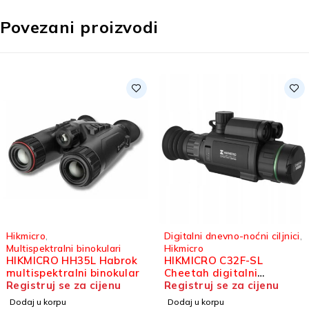
Povezani proizvodi
Hikmicro
,
Digitalni dnevno-noćni ciljnici
,
Multispektralni binokulari
Hikmicro
HIKMICRO HH35L Habrok
HIKMICRO C32F-SL
multispektralni binokular
Cheetah digitalni
Registruj se za cijenu
dnevno-noćni ciljnik
Registruj se za cijenu
Dodaj u korpu
Dodaj u korpu