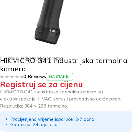
Hikmicro
,
Industrijska oprema
HIKMICRO G41 industrijska termalna
kamera
0 Reviews
NA STANJU
Registruj se za cijenu
OD 5
HIKMICRO G41 industrijska termalna kamera za
elektroinspekcije, HVAC, servis i preventivno održavanje.
Rezolucija: 384 × 288 termalno.
Procijenjeno vrijeme isporuke: 2-7 dana.
Garancija: 24 mjeseca.