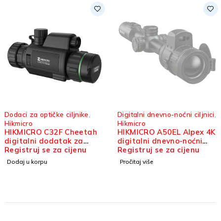
SOLD OUT
Dodaci za optičke ciljnike
,
Digitalni dnevno-noćni ciljnici
,
Hikmicro
Hikmicro
HIKMICRO C32F Cheetah
HIKMICRO A50EL Alpex 4K
digitalni dodatak za
digitalni dnevno-noćni
optički ciljnik
Registruj se za cijenu
ciljnik
Registruj se za cijenu
Dodaj u korpu
Pročitaj više