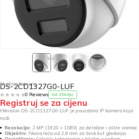
Mrežne Kamere
DS-2CD1327G0-LUF
0 Reviews
NA STANJU
Registruj se za cijenu
OD 5
Hikvision DS-2CD1327G0-LUF je pouzdana IP kamera koja
nudi:
Rezolucija:
2 MP (1920 × 1080) za detaljne i oštre snimke.
Objektiv:
Fiksna leća od 2,8 mm za širok kut gledanja.
Osvjetljenje:
ColorVu tehnologija s bijelim svjetlom