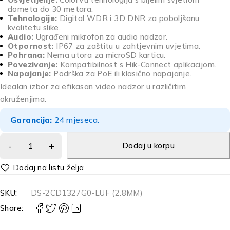
dometa do 30 metara.
Tehnologije:
Digital WDR i 3D DNR za poboljšanu
kvalitetu slike.
Audio:
Ugrađeni mikrofon za audio nadzor.
Otpornost:
IP67 za zaštitu u zahtjevnim uvjetima.
Pohrana:
Nema utora za microSD karticu.
Povezivanje:
Kompatibilnost s Hik-Connect aplikacijom.
Napajanje:
Podrška za PoE ili klasično napajanje.
Idealan izbor za efikasan video nadzor u različitim
okruženjima.
Garancija:
24 mjeseca.
Dodaj u korpu
Alternative:
SKU:
DS-2CD1327G0-LUF (2.8MM)
Share: