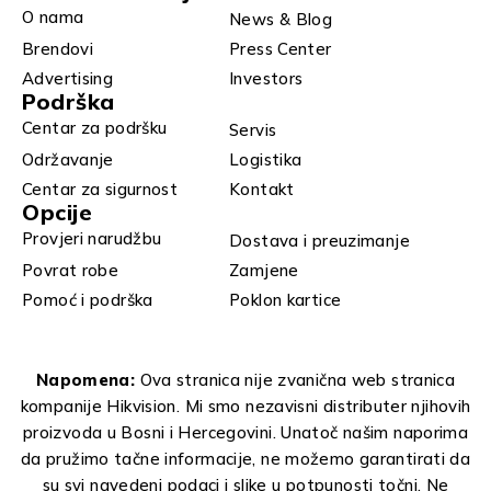
O nama
News & Blog
Brendovi
Press Center
Advertising
Investors
Podrška
Centar za podršku
Servis
Održavanje
Logistika
Centar za sigurnost
Kontakt
Opcije
Provjeri narudžbu
Dostava i preuzimanje
Povrat robe
Zamjene
Pomoć i podrška
Poklon kartice
Napomena:
Ova stranica nije zvanična web stranica
kompanije Hikvision. Mi smo nezavisni distributer njihovih
proizvoda u Bosni i Hercegovini. Unatoč našim naporima
da pružimo tačne informacije, ne možemo garantirati da
su svi navedeni podaci i slike u potpunosti točni. Ne