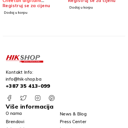
Cheetah digitalni
Registruj se za cijenu
dodatak za optički ciljnik
Registruj se za cijenu
Dodaj u korpu
Dodaj u korpu
Kontakt Info:
info@hik-shop.ba
+387 35 413-099
Više informacija
O nama
News & Blog
Brendovi
Press Center