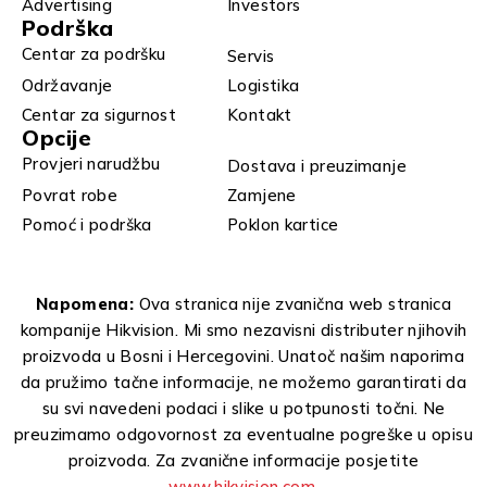
Advertising
Investors
Podrška
Centar za podršku
Servis
Održavanje
Logistika
Centar za sigurnost
Kontakt
Opcije
Provjeri narudžbu
Dostava i preuzimanje
Povrat robe
Zamjene
Pomoć i podrška
Poklon kartice
Napomena:
Ova stranica nije zvanična web stranica
kompanije Hikvision. Mi smo nezavisni distributer njihovih
proizvoda u Bosni i Hercegovini. Unatoč našim naporima
da pružimo tačne informacije, ne možemo garantirati da
su svi navedeni podaci i slike u potpunosti točni. Ne
preuzimamo odgovornost za eventualne pogreške u opisu
proizvoda. Za zvanične informacije posjetite
www.hikvision.com
.