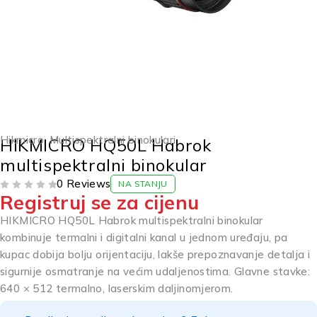
Hikmicro
,
Multispektralni binokulari
HIKMICRO HQ50L Habrok
multispektralni binokular
0 Reviews
NA STANJU
Registruj se za cijenu
OD 5
HIKMICRO HQ50L Habrok multispektralni binokular
kombinuje termalni i digitalni kanal u jednom uređaju, pa
kupac dobija bolju orijentaciju, lakše prepoznavanje detalja i
sigurnije osmatranje na većim udaljenostima. Glavne stavke:
640 × 512 termalno, laserskim daljinomjerom.