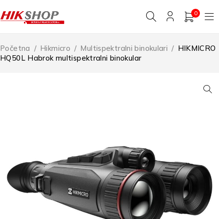
0
Početna
/
Hikmicro
/
Multispektralni binokulari
/
HIKMICRO
HQ50L Habrok multispektralni binokular