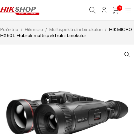
0
Početna
/
Hikmicro
/
Multispektralni binokulari
/
HIKMICRO
HX60L Habrok multispektralni binokular