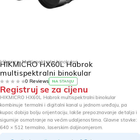
Hikmicro
,
Multispektralni binokulari
HIKMICRO HX60L Habrok
multispektralni binokular
0 Reviews
NA STANJU
Registruj se za cijenu
OD 5
HIKMICRO HX60L Habrok multispektralni binokular
kombinuje termalni i digitalni kanal u jednom uređaju, pa
kupac dobija bolju orijentaciju, lakše prepoznavanje detalja i
sigurnije osmatranje na većim udaljenostima. Glavne stavke:
640 × 512 termalno, laserskim daljinomjerom.