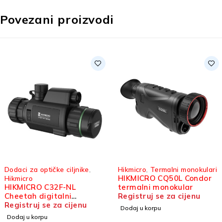
Povezani proizvodi
daci za optičke ciljnike
,
Hikmicro
,
Termalni monokulari
HIKMICRO CQ50L Condor
kmicro
IKMICRO C32F-NL
termalni monokular
eetah digitalni
Registruj se za cijenu
datak za optički ciljnik
gistruj se za cijenu
Dodaj u korpu
odaj u korpu