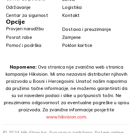
Održavanje
Logistika
Centar za sigurnost
Kontakt
Opcije
Provjeri narudžbu
Dostava i preuzimanje
Povrat robe
Zamjene
Pomoć i podrška
Poklon kartice
Napomena:
Ova stranica nije zvanična web stranica
kompanije Hikvision. Mi smo nezavisni distributer njihovih
proizvoda u Bosni i Hercegovini. Unatoč našim naporima
da pružimo tačne informacije, ne možemo garantirati da
su svi navedeni podaci i slike u potpunosti točni. Ne
preuzimamo odgovornost za eventualne pogreške u opisu
proizvoda. Za zvanične informacije posjetite
www.hikvision.com
.
© 2024 Hik-Shop.ba. Sva prava zadržana. Sistem online