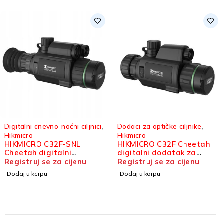
Dodaci za optičke ciljnike
,
Hikmicro
,
Termalni monokular
HIKMICRO CQ35L 2.0
Hikmicro
HIKMICRO C32F Cheetah
Condor 2.0 termalni
digitalni dodatak za
monokular
Registruj se za cijenu
optički ciljnik
Registruj se za cijenu
Dodaj u korpu
Dodaj u korpu