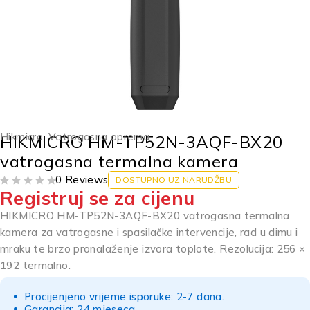
Hikmicro
,
Vatrogasna oprema
HIKMICRO HM-TP52N-3AQF-BX20
vatrogasna termalna kamera
0 Reviews
DOSTUPNO UZ NARUDŽBU
Registruj se za cijenu
OD 5
HIKMICRO HM-TP52N-3AQF-BX20 vatrogasna termalna
kamera za vatrogasne i spasilačke intervencije, rad u dimu i
mraku te brzo pronalaženje izvora toplote. Rezolucija: 256 ×
192 termalno.
Procijenjeno vrijeme isporuke: 2-7 dana.
Garancija: 24 mjeseca.