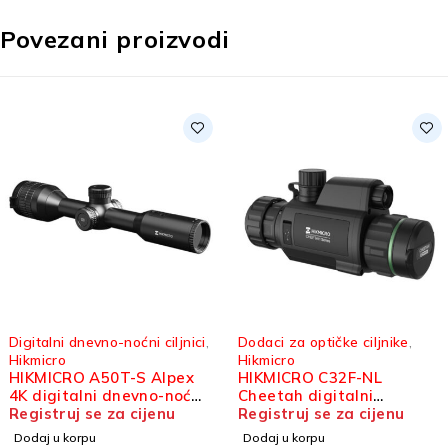
Povezani proizvodi
Digitalni dnevno-noćni ciljnici
,
Dodaci za optičke ciljnike
,
Hikmicro
Hikmicro
HIKMICRO A50T-S Alpex
HIKMICRO C32F-NL
4K digitalni dnevno-noćni
Cheetah digitalni
ciljnik
Registruj se za cijenu
dodatak za optički ciljnik
Registruj se za cijenu
Dodaj u korpu
Dodaj u korpu