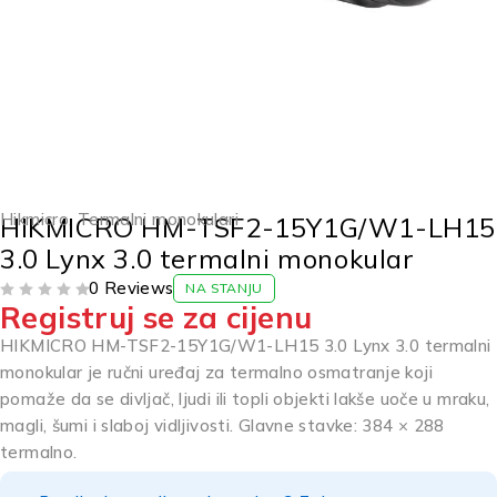
Hikmicro
,
Termalni monokulari
HIKMICRO HM-TSF2-15Y1G/W1-LH15
3.0 Lynx 3.0 termalni monokular
0 Reviews
NA STANJU
Registruj se za cijenu
OD 5
HIKMICRO HM-TSF2-15Y1G/W1-LH15 3.0 Lynx 3.0 termalni
monokular je ručni uređaj za termalno osmatranje koji
pomaže da se divljač, ljudi ili topli objekti lakše uoče u mraku,
magli, šumi i slaboj vidljivosti. Glavne stavke: 384 × 288
termalno.