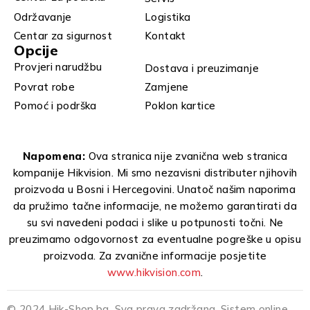
Održavanje
Logistika
Centar za sigurnost
Kontakt
Opcije
Provjeri narudžbu
Dostava i preuzimanje
Povrat robe
Zamjene
Pomoć i podrška
Poklon kartice
Napomena:
Ova stranica nije zvanična web stranica
kompanije Hikvision. Mi smo nezavisni distributer njihovih
proizvoda u Bosni i Hercegovini. Unatoč našim naporima
da pružimo tačne informacije, ne možemo garantirati da
su svi navedeni podaci i slike u potpunosti točni. Ne
preuzimamo odgovornost za eventualne pogreške u opisu
proizvoda. Za zvanične informacije posjetite
www.hikvision.com
.
© 2024 Hik-Shop.ba. Sva prava zadržana. Sistem online