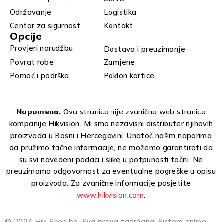
Održavanje
Logistika
Centar za sigurnost
Kontakt
Opcije
Provjeri narudžbu
Dostava i preuzimanje
Povrat robe
Zamjene
Pomoć i podrška
Poklon kartice
Napomena:
Ova stranica nije zvanična web stranica
kompanije Hikvision. Mi smo nezavisni distributer njihovih
proizvoda u Bosni i Hercegovini. Unatoč našim naporima
da pružimo tačne informacije, ne možemo garantirati da
su svi navedeni podaci i slike u potpunosti točni. Ne
preuzimamo odgovornost za eventualne pogreške u opisu
proizvoda. Za zvanične informacije posjetite
www.hikvision.com
.
© 2024 Hik-Shop.ba. Sva prava zadržana. Sistem online