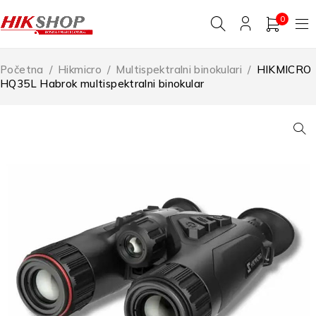
0
Početna
/
Hikmicro
/
Multispektralni binokulari
/
HIKMICRO
HQ35L Habrok multispektralni binokular