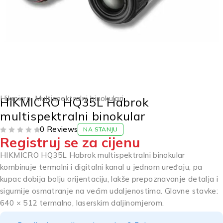
Hikmicro
,
Multispektralni binokulari
HIKMICRO HQ35L Habrok
multispektralni binokular
0 Reviews
NA STANJU
Registruj se za cijenu
OD 5
HIKMICRO HQ35L Habrok multispektralni binokular
kombinuje termalni i digitalni kanal u jednom uređaju, pa
kupac dobija bolju orijentaciju, lakše prepoznavanje detalja i
sigurnije osmatranje na većim udaljenostima. Glavne stavke:
640 × 512 termalno, laserskim daljinomjerom.