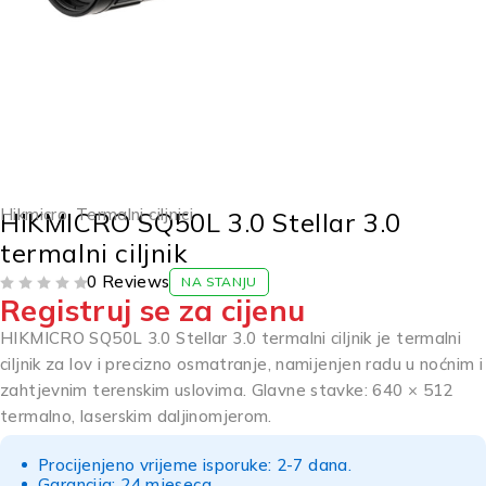
Hikmicro
,
Termalni ciljnici
HIKMICRO SQ50L 3.0 Stellar 3.0
termalni ciljnik
0 Reviews
NA STANJU
Registruj se za cijenu
OD 5
HIKMICRO SQ50L 3.0 Stellar 3.0 termalni ciljnik je termalni
ciljnik za lov i precizno osmatranje, namijenjen radu u noćnim i
zahtjevnim terenskim uslovima. Glavne stavke: 640 × 512
termalno, laserskim daljinomjerom.
Procijenjeno vrijeme isporuke: 2-7 dana.
Garancija: 24 mjeseca.