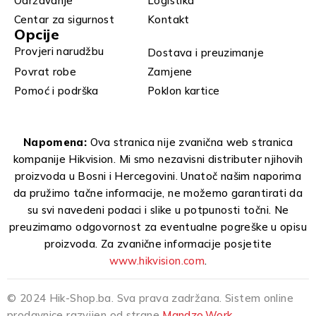
Održavanje
Logistika
Centar za sigurnost
Kontakt
Opcije
Provjeri narudžbu
Dostava i preuzimanje
Povrat robe
Zamjene
Pomoć i podrška
Poklon kartice
Napomena:
Ova stranica nije zvanična web stranica
kompanije Hikvision. Mi smo nezavisni distributer njihovih
proizvoda u Bosni i Hercegovini. Unatoč našim naporima
da pružimo tačne informacije, ne možemo garantirati da
su svi navedeni podaci i slike u potpunosti točni. Ne
preuzimamo odgovornost za eventualne pogreške u opisu
proizvoda. Za zvanične informacije posjetite
www.hikvision.com
.
© 2024 Hik-Shop.ba. Sva prava zadržana. Sistem online
prodavnice razvijen od strane
Mandzo.Work