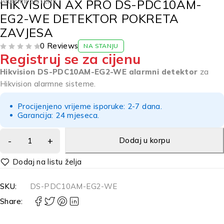
Alarmni Sistemi
HIKVISION AX PRO DS-PDC10AM-
EG2-WE DETEKTOR POKRETA
ZAVJESA
0 Reviews
NA STANJU
Registruj se za cijenu
OD 5
Hikvision DS-PDC10AM-EG2-WE alarmni detektor
za
Hikvision alarmne sisteme.
Procijenjeno vrijeme isporuke: 2-7 dana.
Garancija: 24 mjeseca.
Dodaj u korpu
Alternative:
SKU:
DS-PDC10AM-EG2-WE
Share: