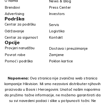
O nama
News & Blog
Brendovi
Press Center
Advertising
Investors
Podrška
Centar za podršku
Servis
Održavanje
Logistika
Centar za sigurnost
Kontakt
Opcije
Provjeri narudžbu
Dostava i preuzimanje
Povrat robe
Zamjene
Pomoć i podrška
Poklon kartice
Napomena:
Ova stranica nije zvanična web stranica
kompanije Hikvision. Mi smo nezavisni distributer njihovih
proizvoda u Bosni i Hercegovini. Unatoč našim naporima
da pružimo tačne informacije, ne možemo garantirati da
su svi navedeni podaci i slike u potpunosti točni. Ne