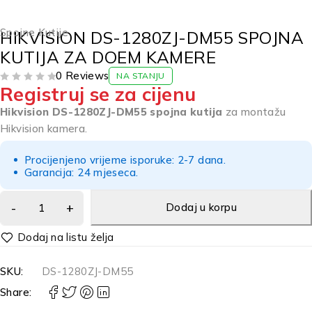
Spojne Kutije
HIKVISION DS-1280ZJ-DM55 SPOJNA
KUTIJA ZA DOEM KAMERE
0 Reviews
NA STANJU
Registruj se za cijenu
OD 5
Hikvision DS-1280ZJ-DM55 spojna kutija
za montažu
Hikvision kamera.
Procijenjeno vrijeme isporuke: 2-7 dana.
Garancija: 24 mjeseca.
Dodaj u korpu
Alternative:
SKU:
DS-1280ZJ-DM55
Share: