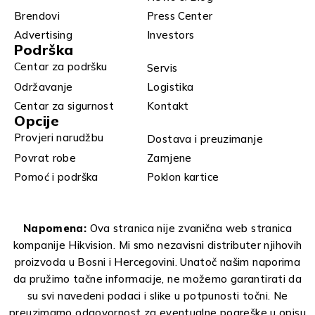
Brendovi
Press Center
Advertising
Investors
Podrška
Centar za podršku
Servis
Održavanje
Logistika
Centar za sigurnost
Kontakt
Opcije
Provjeri narudžbu
Dostava i preuzimanje
Povrat robe
Zamjene
Pomoć i podrška
Poklon kartice
Napomena:
Ova stranica nije zvanična web stranica
kompanije Hikvision. Mi smo nezavisni distributer njihovih
proizvoda u Bosni i Hercegovini. Unatoč našim naporima
da pružimo tačne informacije, ne možemo garantirati da
su svi navedeni podaci i slike u potpunosti točni. Ne
preuzimamo odgovornost za eventualne pogreške u opisu