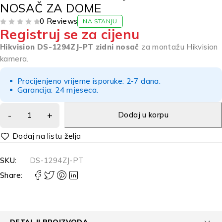
NOSAČ ZA DOME
0 Reviews
NA STANJU
Registruj se za cijenu
OD 5
Hikvision DS-1294ZJ-PT zidni nosač
za montažu Hikvision
kamera.
Procijenjeno vrijeme isporuke: 2-7 dana.
Garancija: 24 mjeseca.
Dodaj u korpu
Alternative:
SKU:
DS-1294ZJ-PT
Share:
DETALJI PROIZVODA