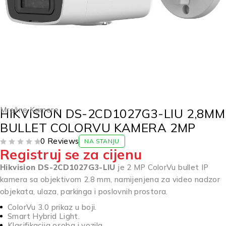
Mrežne Kamere
HIKVISION DS-2CD1027G3-LIU 2,8MM
BULLET COLORVU KAMERA 2MP
0 Reviews
NA STANJU
Registruj se za cijenu
OD 5
Hikvision DS-2CD1027G3-LIU
je 2 MP ColorVu bullet IP
kamera sa objektivom 2.8 mm, namijenjena za video nadzor
objekata, ulaza, parkinga i poslovnih prostora.
ColorVu 3.0 prikaz u boji.
Smart Hybrid Light.
Klasifikacija osoba i vozila.