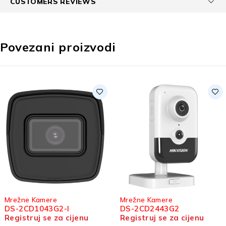
CUSTOMERS REVIEWS
Povezani proizvodi
ežne Kamere
Mrežne Kamere
S-2CD1043G2-I
DS-2CD2443G2
gistruj se za cijenu
Registruj se za cijenu