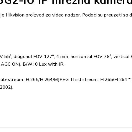
kvision proizvod za video nadzor. Podaci su preuzeti sa dir
V 55°, diagonal FOV 127°; 4 mm, horizontal FOV 78°, vertical
, AGC ON), B/W: 0 Lux with IR.
b-stream: H.265/H.264/MJPEG Third stream: H.265/H.264 *Thi
2002).