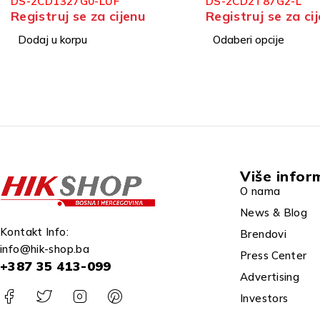
DS-2CD2T87G2-L
DS-2CD3146G2-ISU
Registruj se za cijenu
Registruj se za ci
Odaberi opcije
Dodaj u korpu
Više infor
O nama
News & Blog
Kontakt Info:
Brendovi
info@hik-shop.ba
Press Center
+387 35 413-099
Advertising
Investors