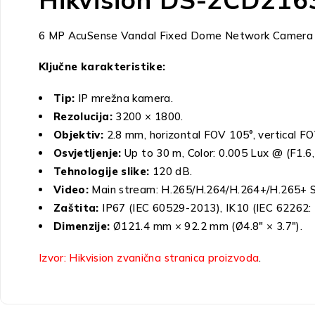
6 MP AcuSense Vandal Fixed Dome Network Camera je Hi
Ključne karakteristike:
Tip:
IP mrežna kamera.
Rezolucija:
3200 × 1800.
Objektiv:
2.8 mm, horizontal FOV 105°, vertical FO
Osvjetljenje:
Up to 30 m, Color: 0.005 Lux @ (F1.6
Tehnologije slike:
120 dB.
Video:
Main stream: H.265/H.264/H.264+/H.265+ Su
Zaštita:
IP67 (IEC 60529-2013), IK10 (IEC 62262: 
Dimenzije:
Ø121.4 mm × 92.2 mm (Ø4.8″ × 3.7″).
Izvor: Hikvision zvanična stranica proizvoda
.