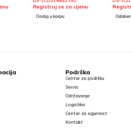
DS-2CD2443G2
DS-2CD
jenu
Registruj se za cijenu
Registr
Odaberi opcije
Dodaj u
macija
Podrška
Centar za podršku
Servis
Održavanje
Logistika
Centar za sigurnost
Kontakt