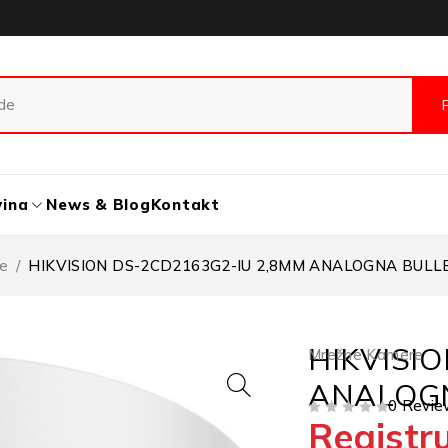
vina
News & Blog
Kontakt
e
/
HIKVISION DS-2CD2163G2-IU 2,8MM ANALOGNA BUL
HIKVISI
Mrežne Kamere
ANALOG
0 Revie
Registru
OD 5