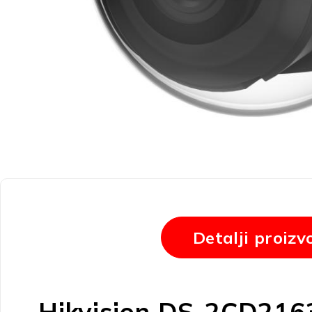
Detalji proizv
Hikvision DS-2CD216