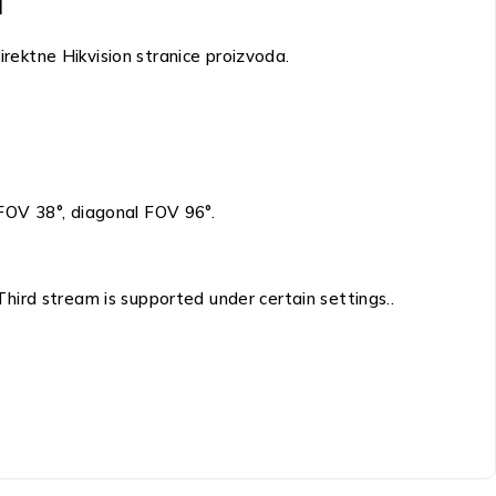
ektne Hikvision stranice proizvoda.
 FOV 38°, diagonal FOV 96°.
rd stream is supported under certain settings..