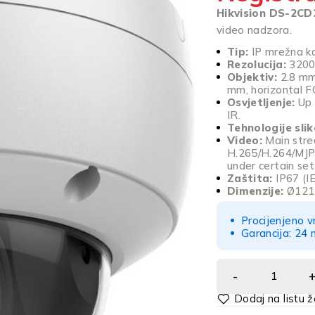
Hikvision DS-2CD
video nadzora.
Tip:
IP mrežna k
Rezolucija:
3200
Objektiv:
2.8 mm,
mm, horizontal F
Osvjetljenje:
Up 
IR.
Tehnologije slik
Video:
Main stre
H.265/H.264/MJPE
under certain set
Zaštita:
IP67 (I
Dimenzije:
Ø121.
Procijenjeno v
Garancija: 24 
Alternative: