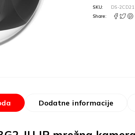
SKU:
DS-2CD21
Share:
oda
Dodatne informacije
3G2-IU IP mrežna kamer