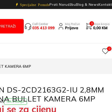
Prati Narudžbu
Blog & News
Kontakt
Specijalne Ponude
0
Call Centar
Moj Račun
Moja korpa
035 413 099
Prijava
0,00
KM
0
LET KAMERA 6MP
ON DS-2CD2163G2-IU 2,8MM
NA BULLET KAMERA 6MP
ws
NA STANJU
j se za cijenu