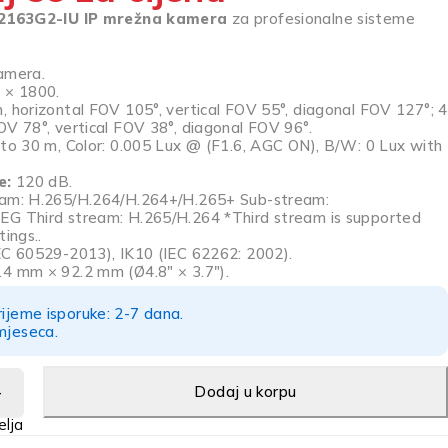
2163G2-IU IP mrežna kamera
za profesionalne sisteme
amera.
 × 1800.
 horizontal FOV 105°, vertical FOV 55°, diagonal FOV 127°; 4
OV 78°, vertical FOV 38°, diagonal FOV 96°.
to 30 m, Color: 0.005 Lux @ (F1.6, AGC ON), B/W: 0 Lux with
e:
120 dB.
am: H.265/H.264/H.264+/H.265+ Sub-stream:
G Third stream: H.265/H.264 *Third stream is supported
tings..
EC 60529-2013), IK10 (IEC 62262: 2002).
4 mm × 92.2 mm (Ø4.8″ × 3.7″).
rijeme isporuke: 2-7 dana.
mjeseca.
Dodaj u korpu