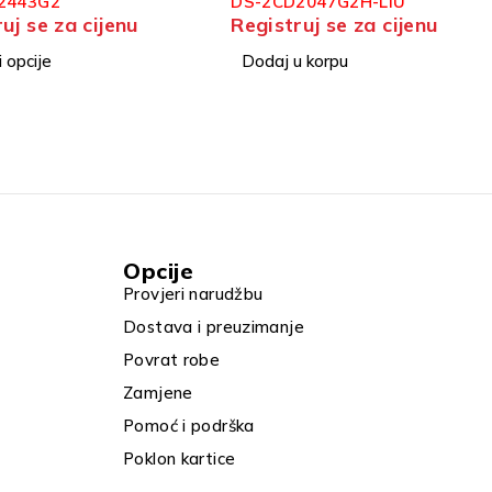
2047G2H-LIU
DS-2CD2543G2-IS
uj se za cijenu
Registruj se za cijenu
 korpu
Pročitaj više
Opcije
Provjeri narudžbu
Dostava i preuzimanje
Povrat robe
Zamjene
Pomoć i podrška
Poklon kartice