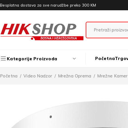
Besplatna dostava za sve narudžbe preko 300 KM
Početna
Trgo
Kategorije Proizvoda
Početna
/
Video Nadzor
/
Mrežna Oprema
/
Mrežne Kamer