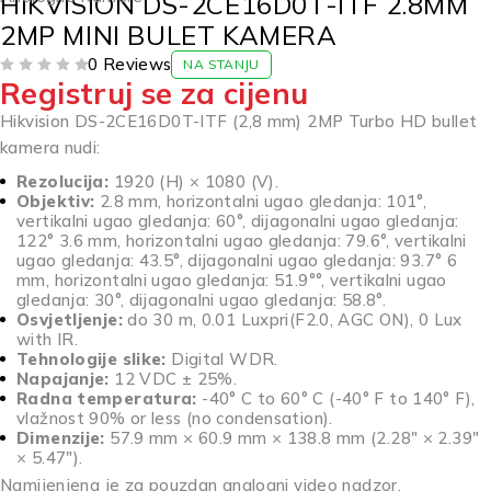
HIKVISION DS-2CE16D0T-ITF 2.8MM
2MP MINI BULET KAMERA
0 Reviews
NA STANJU
Registruj se za cijenu
OD 5
Hikvision DS-2CE16D0T-ITF (2,8 mm) 2MP Turbo HD bullet
kamera nudi:
Rezolucija:
1920 (H) × 1080 (V).
Objektiv:
2.8 mm, horizontalni ugao gledanja: 101°,
vertikalni ugao gledanja: 60°, dijagonalni ugao gledanja:
122° 3.6 mm, horizontalni ugao gledanja: 79.6°, vertikalni
ugao gledanja: 43.5°, dijagonalni ugao gledanja: 93.7° 6
mm, horizontalni ugao gledanja: 51.9°°, vertikalni ugao
gledanja: 30°, dijagonalni ugao gledanja: 58.8°.
Osvjetljenje:
do 30 m, 0.01 Luxpri(F2.0, AGC ON), 0 Lux
with IR.
Tehnologije slike:
Digital WDR.
Napajanje:
12 VDC ± 25%.
Radna temperatura:
-40° C to 60° C (-40° F to 140° F),
vlažnost 90% or less (no condensation).
Dimenzije:
57.9 mm × 60.9 mm × 138.8 mm (2.28″ × 2.39″
× 5.47″).
Namijenjena je za pouzdan analogni video nadzor.