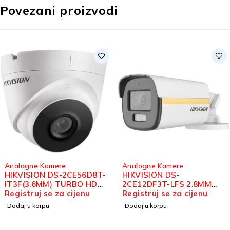
Povezani proizvodi
alogne Kamere
Analogne Kamere
IKVISION DS-2CE56D8T-
HIKVISION DS-
T3F(3.6MM) TURBO HD
2CE12DF3T-LFS 2.8MM
OME KAMERA 2MP
gistruj se za cijenu
COLORVU BULLET
Registruj se za cijenu
KAMERA 2MP
odaj u korpu
Dodaj u korpu