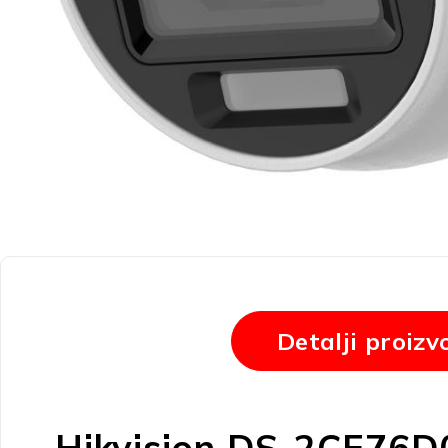
Detalji proizv
Hikvision DS-2CE76D