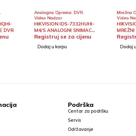
R
,
Mrežna Oprema
,
NVR
,
Analogn
Video Nadzor
Analogn
HUHI-
HIKVISION DS-7604NXI-K1
HIKVISI
IMAC
MREŽNI SNIMAC 4CH
2,8MM 
jenu
Registruj se za cijenu
Registr
E
ACUSENSE
HYBRID
Dodaj u korpu
Dodaj u
macija
Podrška
Centar za podršku
Servis
Održavanje