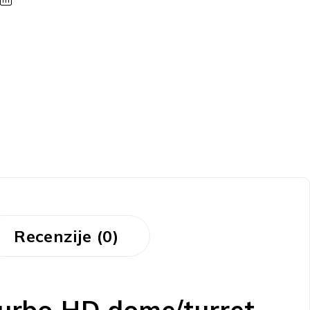
Recenzije (0)
urbo HD dome/turret