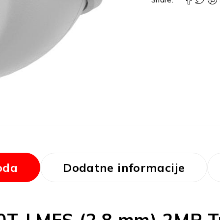
oda
Dodatne informacije
0T-LMFS (2,8 mm) 2MP T