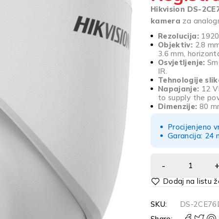
Hikvision DS-2C
kamera
za analogn
Rezolucija:
1920 
Objektiv:
2.8 mm,
3.6 mm, horizonta
Osvjetljenje:
Sma
IR.
Tehnologije slik
Napajanje:
12 V
to supply the po
Dimenzije:
80 mm
Procijenjeno v
Garancija: 24 
Alternative:
SKU:
DS-2CE76
Share: