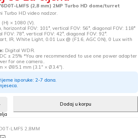
E76D0T-LMFS (2,8 mm) 2MP Turbo HD dome/turret
i Turbo HD video nadzor.
(H) × 1080 (V).
 horizontal FOV: 101°, vertical FOV: 56°, diagonal FOV: 118°
l FOV: 78°, vertical FOV: 42°, diagonal FOV: 92°.
rt, IR, White Light, 0.01 Lux @ (F1.6, AGC ON), 0 Lux with
e:
Digital WDR.
DC ± 25% *You are recommended to use one power adapter
wer for one camera..
 × Ø85.1 mm (3.1″ × Ø3.4″).
rijeme isporuke: 2-7 dana.
mjeseca.
Dodaj u korpu
D0T-LMFS 2,8MM