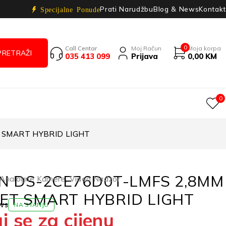
Prati Narudžbu
Blog & News
Kontakt
Specijalne Ponude
0
Call Centar
Moj Račun
Moja korpa
035 413 099
Prijava
0,00
KM
0
T SMART HYBRID LIGHT
ON DS-2CE76D0T-LMFS 2,8MM
Analogne Kamere
,
Video Nadzor
ET SMART HYBRID LIGHT
ws
NA STANJU
j se za cijenu