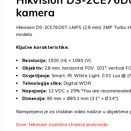
kamera
Hikvision DS-2CE76D0T-LMFS (2,8 mm) 2MP Turbo HD d
modela.
Ključne karakteristike:
Rezolucija:
1920 (H) × 1080 (V).
Objektiv:
2.8 mm, horizontal FOV: 101°, vertical FO
Osvjetljenje:
Smart, IR, White Light, 0.01 Lux @ (F
Tehnologije slike:
Digital WDR.
Napajanje:
12 VDC ± 25% *You are recommended t
Dimenzije:
80 mm × Ø85.1 mm (3.1″ × Ø3.4″).
Namijenjena je za stabilan video nadzor u objektima 
Izvor: Hikvision zvanična stranica proizvoda
.