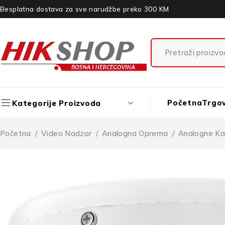
Besplatna dostava za sve narudžbe preko 300 KM
Početna
Trgo
Kategorije Proizvoda
Početna
/
Video Nadzor
/
Analogna Oprema
/
Analogne K