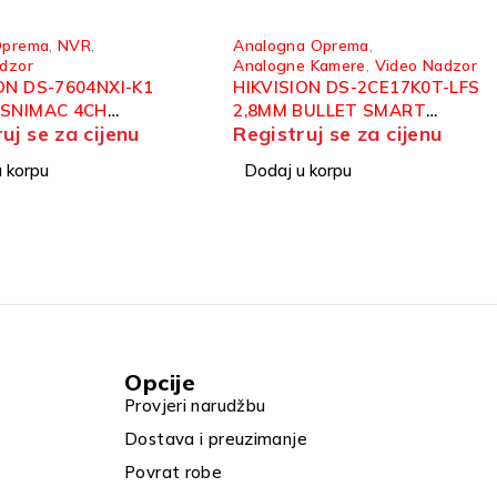
a Oprema
,
Analogna Oprema
,
DVR
,
e Kamere
,
Video Nadzor
Video Nadzor
ON DS-2CE17K0T-LFS
HIKVISION IDS-7208HQHI-
BULLET SMART
M2/XT ANALOGNI 8 KANALNI
uj se za cijenu
Registruj se za cijenu
 LIGHT AUDIO
ACUSENSE SNIMAC
 korpu
Dodaj u korpu
Opcije
Provjeri narudžbu
Dostava i preuzimanje
Povrat robe