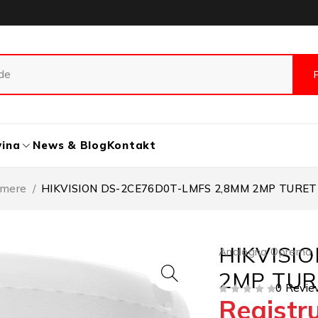
vina
News & Blog
Kontakt
amere
/
HIKVISION DS-2CE76D0T-LMFS 2,8MM 2MP TURE
HIKVISI
Analogna Oprema
,
2MP TUR
0 Revie
Registru
OD 5