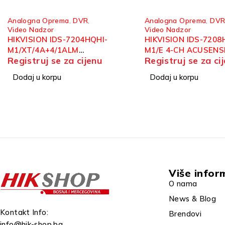
Analogna Oprema
,
DVR
,
Analogna Oprema
,
DV
Video Nadzor
Video Nadzor
HIKVISION IDS-7208HQHI-
HIKVISION IDS-7332
M1/E 4-CH ACUSENSE DVR
M4/S ANALOGNI SN
Registruj se za cijenu
Registruj se za ci
32CH 5MP ACUSENS
Dodaj u korpu
Dodaj u korpu
Više infor
O nama
News & Blog
Kontakt Info:
Brendovi
info@hik-shop.ba