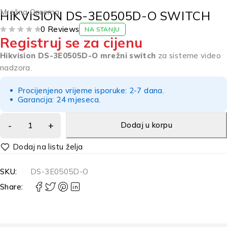
Mrežna Oprema
HIKVISION DS-3E0505D-O SWITCH
0 Reviews
NA STANJU
Registruj se za cijenu
OD 5
Hikvision DS-3E0505D-O mrežni switch
za sisteme video
nadzora.
Procijenjeno vrijeme isporuke: 2-7 dana.
Garancija: 24 mjeseca.
Dodaj u korpu
Alternative:
SKU:
DS-3E0505D-O
Share: