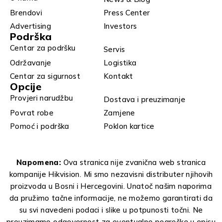
Brendovi
Press Center
Advertising
Investors
Podrška
Centar za podršku
Servis
Održavanje
Logistika
Centar za sigurnost
Kontakt
Opcije
Provjeri narudžbu
Dostava i preuzimanje
Povrat robe
Zamjene
Pomoć i podrška
Poklon kartice
Napomena:
Ova stranica nije zvanična web stranica
kompanije Hikvision. Mi smo nezavisni distributer njihovih
proizvoda u Bosni i Hercegovini. Unatoč našim naporima
da pružimo tačne informacije, ne možemo garantirati da
su svi navedeni podaci i slike u potpunosti točni. Ne
preuzimamo odgovornost za eventualne pogreške u opisu