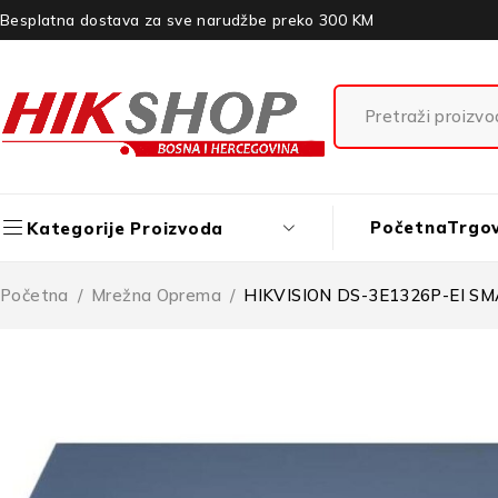
Besplatna dostava za sve narudžbe preko 300 KM
Početna
Trgo
Kategorije Proizvoda
Početna
/
Mrežna Oprema
/
HIKVISION DS-3E1326P-EI S