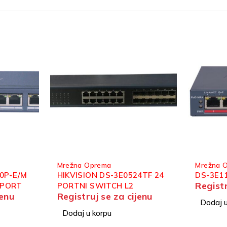
Mrežna Oprema
Mrežna 
4TF 24
DS-3E1105P-EI POE
HIKVISI
Registruj se za cijenu
SWITC
jenu
Registr
Dodaj u korpu
Dodaj u