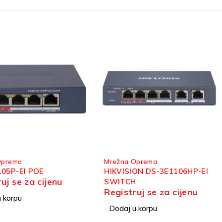
Oprema
Mrežna Oprema
ON DS-3E1106HP-EI
HIKVISION DS-3T0510HP-
H
E/HS
uj se za cijenu
Registruj se za cijenu
 korpu
Dodaj u korpu