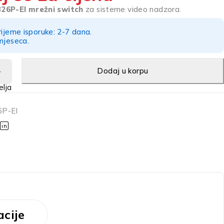
326P-EI mrežni switch
za sisteme video nadzora.
rijeme isporuke: 2-7 dana.
mjeseca.
Dodaj u korpu
P-EI
cije