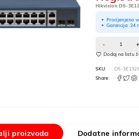
Hikvision DS-3E1
Procijenjeno v
Garancija: 24 
Alternative:
SKU:
DS-3E1326
Share:
lji proizvoda
Dodatne informa