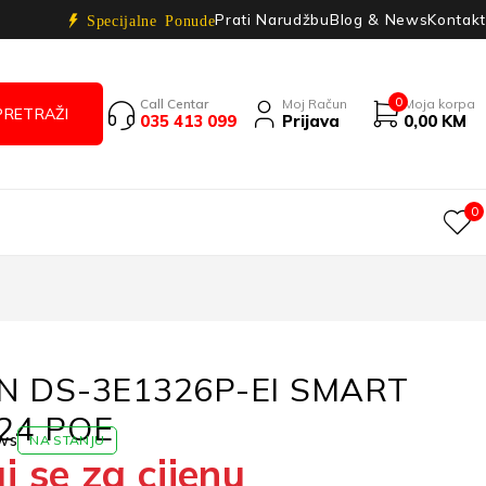
Prati Narudžbu
Blog & News
Kontakt
Specijalne Ponude
0
Call Centar
Moj Račun
Moja korpa
035 413 099
Prijava
0,00
KM
0
ON DS-3E1326P-EI SMART
24 POE
ws
NA STANJU
j se za cijenu