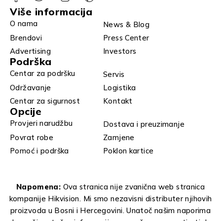
Više informacija
O nama
News & Blog
Brendovi
Press Center
Advertising
Investors
Podrška
Centar za podršku
Servis
Održavanje
Logistika
Centar za sigurnost
Kontakt
Opcije
Provjeri narudžbu
Dostava i preuzimanje
Povrat robe
Zamjene
Pomoć i podrška
Poklon kartice
Napomena:
Ova stranica nije zvanična web stranica
kompanije Hikvision. Mi smo nezavisni distributer njihovih
proizvoda u Bosni i Hercegovini. Unatoč našim naporima