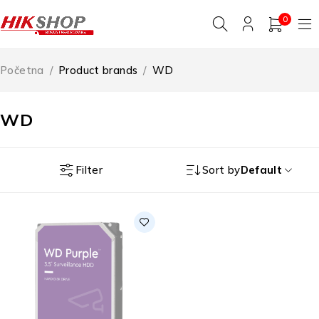
0
Početna
/
Product brands
/
WD
WD
Filter
Sort by
Default