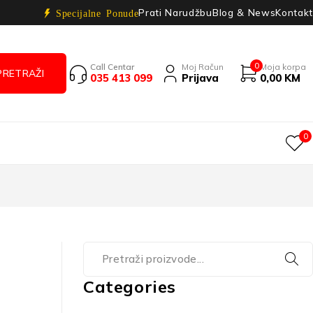
Prati Narudžbu
Blog & News
Kontakt
Specijalne Ponude
0
Call Centar
Moj Račun
Moja korpa
035 413 099
Prijava
0,00
KM
0
Categories