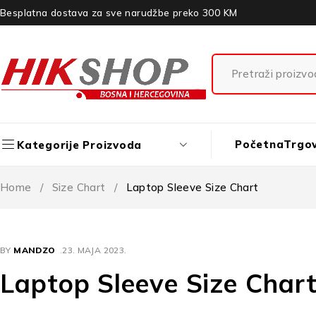
Besplatna dostava za sve narudžbe preko 300 KM
Početna
Trgo
Kategorije Proizvoda
Home
/
Size Chart
/
Laptop Sleeve Size Chart
BY
MANDZO
23. MAJA 2023.
Laptop Sleeve Size Char