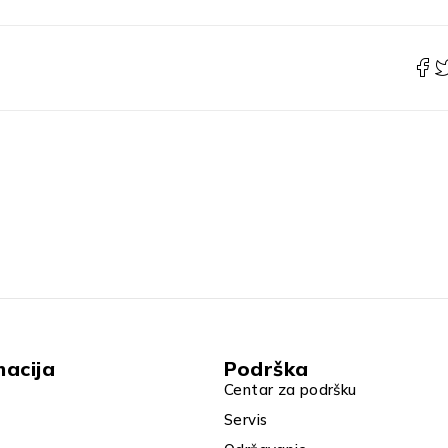
macija
Podrška
Centar za podršku
Servis