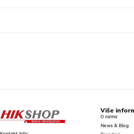
Više infor
O nama
News & Blog
Kontakt Info: