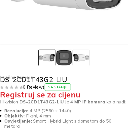
Mrežne Kamere
DS-2CD1T43G2-LIU
0 Reviews
NA STANJU
Registruj se za cijenu
OD 5
Hikvision
DS-2CD1T43G2-LIU
je
4 MP IP kamera
koja nudi:
Rezolucija:
4 MP (2560 × 1440)
Objektiv:
Fiksni, 4 mm
Osvjetljenje:
Smart Hybrid Light s dometom do 50
metara