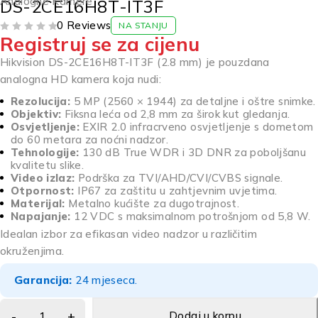
Analogne Kamere
DS-2CE16H8T-IT3F
0 Reviews
NA STANJU
Registruj se za cijenu
OD 5
Hikvision DS-2CE16H8T-IT3F (2.8 mm) je pouzdana
analogna HD kamera koja nudi:
Rezolucija:
5 MP (2560 × 1944) za detaljne i oštre snimke.
Objektiv:
Fiksna leća od 2,8 mm za širok kut gledanja.
Osvjetljenje:
EXIR 2.0 infracrveno osvjetljenje s dometom
do 60 metara za noćni nadzor.
Tehnologije:
130 dB True WDR i 3D DNR za poboljšanu
kvalitetu slike.
Video izlaz:
Podrška za TVI/AHD/CVI/CVBS signale.
Otpornost:
IP67 za zaštitu u zahtjevnim uvjetima.
Materijal:
Metalno kućište za dugotrajnost.
Napajanje:
12 VDC s maksimalnom potrošnjom od 5,8 W.
Idealan izbor za efikasan video nadzor u različitim
okruženjima.
Garancija:
24 mjeseca.
Dodaj u korpu