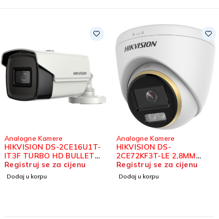
Analogne Kamere
Analogne Kamere
HIKVISION DS-2CE16U1T-
HIKVISION DS-
IT3F TURBO HD BULLET
2CE72KF3T-LE 2,8MM
KAMERA 8MP
Registruj se za cijenu
COLORVU DOME KAMERA
Registruj se za cijenu
3K
Dodaj u korpu
Dodaj u korpu