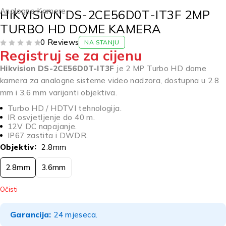
Analogne Kamere
HIKVISION DS-2CE56D0T-IT3F 2MP
TURBO HD DOME KAMERA
0 Reviews
NA STANJU
Registruj se za cijenu
OD 5
Hikvision DS-2CE56D0T-IT3F
je 2 MP Turbo HD dome
kamera za analogne sisteme video nadzora, dostupna u 2.8
mm i 3.6 mm varijanti objektiva.
Turbo HD / HDTVI tehnologija.
IR osvjetljenje do 40 m.
12V DC napajanje.
IP67 zastita i DWDR.
Objektiv
2.8mm
2.8mm
3.6mm
Očisti
Garancija:
24 mjeseca.