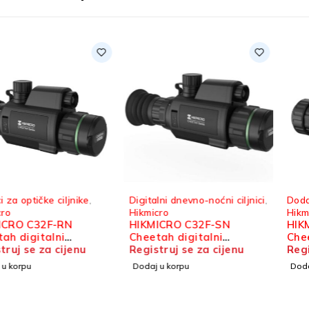
Digitalni dnevno-noćni ciljnici
,
Dodaci za optičke ciljnike
,
Hikmicro
Hikmicro
HIKMICRO C32F-SN
HIKMICRO C32F-N
Cheetah digitalni
Cheetah digitalni
dnevno-noćni ciljnik
Registruj se za cijenu
dodatak za optički ciljnik
Registruj se za cijenu
Dodaj u korpu
Dodaj u korpu