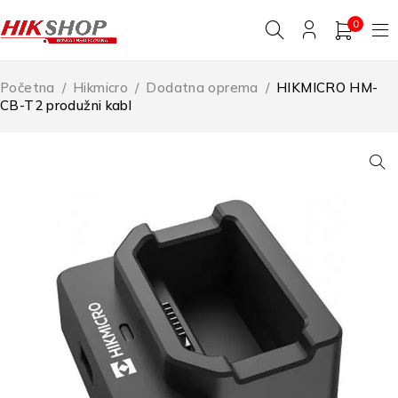
0
Početna
/
Hikmicro
/
Dodatna oprema
/
HIKMICRO HM-
CB-T2 produžni kabl