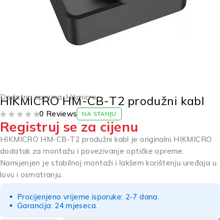
Dodatna oprema
,
Hikmicro
HIKMICRO HM-CB-T2 produžni kabl
0 Reviews
NA STANJU
Registruj se za cijenu
OD 5
HIKMICRO HM-CB-T2 produžni kabl je originalni HIKMICRO
dodatak za montažu i povezivanje optičke opreme.
Namijenjen je stabilnoj montaži i lakšem korištenju uređaja u
lovu i osmatranju.
Procijenjeno vrijeme isporuke: 2-7 dana.
Garancija: 24 mjeseca.