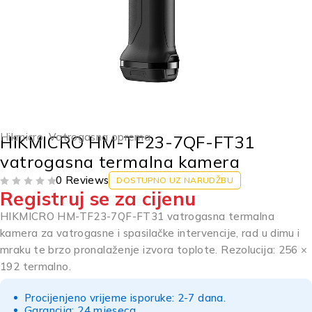
Hikmicro
,
Vatrogasna oprema
HIKMICRO HM-TF23-7QF-FT31
vatrogasna termalna kamera
0 Reviews
DOSTUPNO UZ NARUDŽBU
Registruj se za cijenu
OD 5
HIKMICRO HM-TF23-7QF-FT31 vatrogasna termalna
kamera za vatrogasne i spasilačke intervencije, rad u dimu i
mraku te brzo pronalaženje izvora toplote. Rezolucija: 256 ×
192 termalno.
Procijenjeno vrijeme isporuke: 2-7 dana.
Garancija: 24 mjeseca.