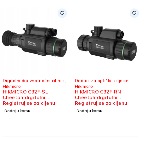
Digitalni dnevno-noćni ciljnici
,
Dodaci za optičke ciljnike
,
Hikmicro
Hikmicro
HIKMICRO C32F-SL
HIKMICRO C32F-RN
Cheetah digitalni
Cheetah digitalni
dnevno-noćni ciljnik
Registruj se za cijenu
dodatak za optički ciljnik
Registruj se za cijenu
Dodaj u korpu
Dodaj u korpu