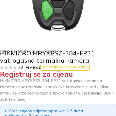
Hikmicro
,
Vatrogasna oprema
HIKMICRO HRYXBSZ-384-FP31
vatrogasna termalna kamera
0 Reviews
DOSTUPNO UZ NARUDŽBU
Registruj se za cijenu
OD 5
HIKMICRO HRYXBSZ-384-FP31 vatrogasna termalna
kamera za vatrogasne i spasilačke intervencije, rad u dimu i
mraku te brzo pronalaženje izvora toplote. Rezolucija: 384 ×
288 termalno.
Procijenjeno vrijeme isporuke: 2-7 dana.
Garancija: 24 mjeseca.