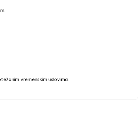
om.
li otežanim vremenskim uslovima.