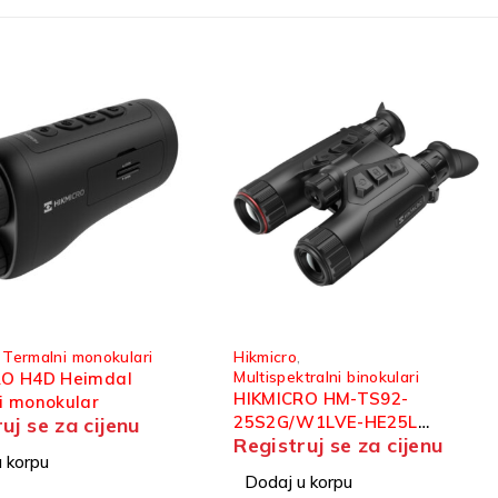
Dodaci za optičke ciljnike
,
tralni binokulari
Hikmicro
RO HM-TS92-
HIKMICRO C32F-RL Cheetah
W1LVE-HE25L
digitalni dodatak za optički
uj se za cijenu
Registruj se za cijenu
multispektralni
ciljnik
ar
 korpu
Dodaj u korpu