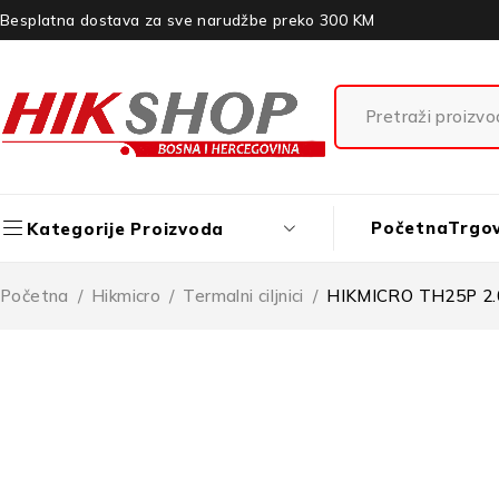
Besplatna dostava za sve narudžbe preko 300 KM
Početna
Trgo
Kategorije Proizvoda
Početna
/
Hikmicro
/
Termalni ciljnici
/
HIKMICRO TH25P 2.0 T