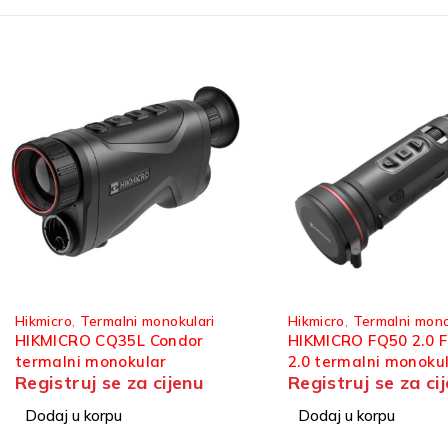
SOLD OUT
Hikmicro
,
Termalni monokulari
Digitalni dnevno-noćni ci
Hikmicro
HIKMICRO FQ50 2.0 Falcon
HIKMICRO A50E Alpe
2.0 termalni monokular
digitalni dnevno-noćn
Registruj se za cijenu
Registruj se za ci
Dodaj u korpu
Pročitaj više