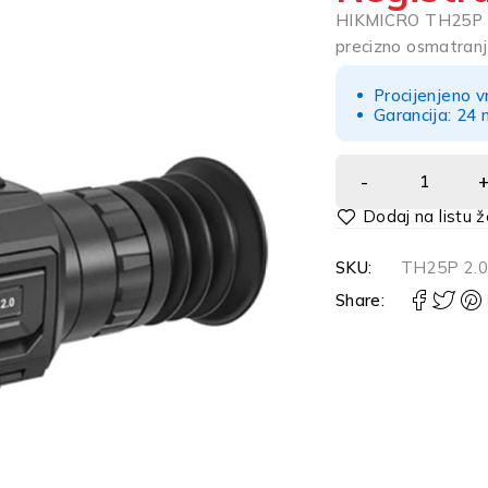
HIKMICRO TH25P 2.0 
precizno osmatranj
Procijenjeno v
Garancija: 24 
Alternative:
SKU:
TH25P 2.
Share: