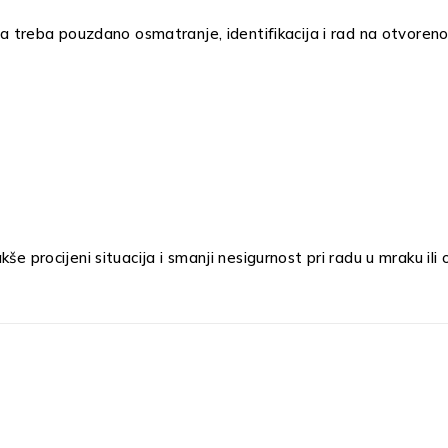
ima treba pouzdano osmatranje, identifikacija i rad na otvoren
še procijeni situacija i smanji nesigurnost pri radu u mraku i