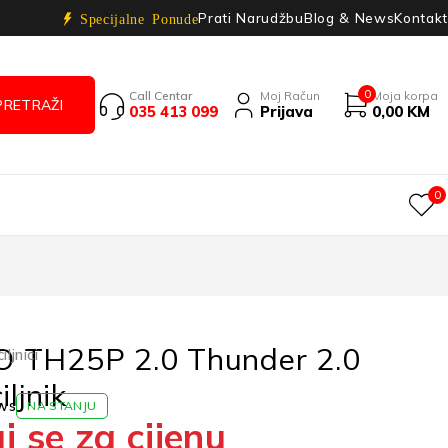
Prati Narudžbu
Blog & News
Kontakt
Specijalne Ponude
0
Call Centar
Moj Račun
Moja korpa
035 413 099
Prijava
0,00
KM
0
 TH25P 2.0 Thunder 2.0
ljnici
iljnik
ws
NA STANJU
j se za cijenu