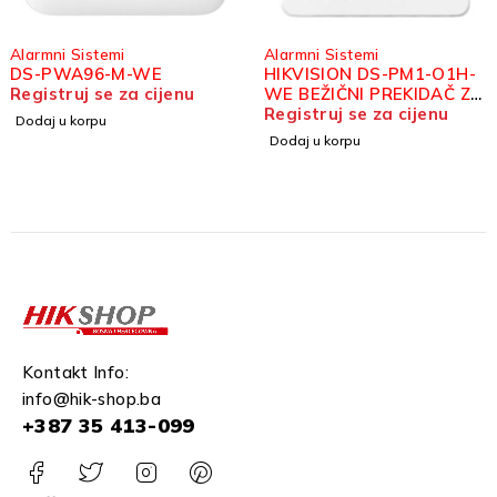
Alarmni Sistemi
Alarmni Sistemi
DS-PWA96-M-WE
HIKVISION DS-PM1-O1H-
Registruj se za cijenu
WE BEŽIČNI PREKIDAČ ZA
UPRAVLJANJE
Registruj se za cijenu
Dodaj u korpu
Dodaj u korpu
Kontakt Info:
info@hik-shop.ba
+387 35 413-099