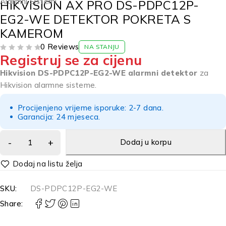
Alarmni Sistemi
HIKVISION AX PRO DS-PDPC12P-
EG2-WE DETEKTOR POKRETA S
KAMEROM
0 Reviews
NA STANJU
Registruj se za cijenu
OD 5
Hikvision DS-PDPC12P-EG2-WE alarmni detektor
za
Hikvision alarmne sisteme.
Procijenjeno vrijeme isporuke: 2-7 dana.
Garancija: 24 mjeseca.
Dodaj u korpu
Alternative:
SKU:
DS-PDPC12P-EG2-WE
Share: