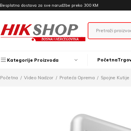
Besplatna dostava za sve narudžbe preko 300 KM
Početna
Trgo
Kategorije Proizvoda
Početna
/
Video Nadzor
/
Prateća Oprema
/
Spojne Kutije