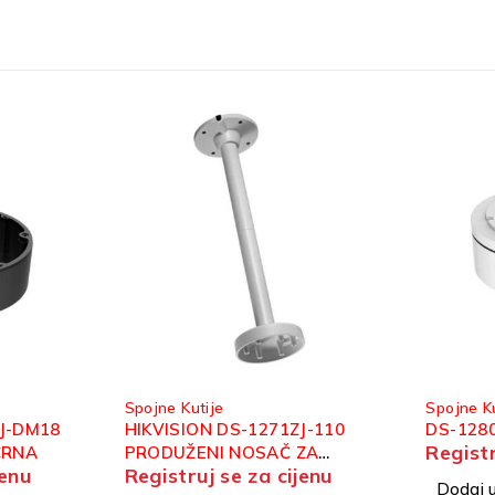
Spojne Kutije
Spojne Ku
J-110
DS-1280ZJ-XS
HIKVISI
Registruj se za cijenu
ZA
SPOJNA
jenu
Registr
Dodaj u korpu