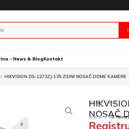
vina
News & Blog
Kontakt
/
HIKVISION DS-1273ZJ-135 ZIDNI NOSAČ DOME KAMERE
HIKVISIO
Spojne Kutije
NOSAČ 
0 Revie
Registru
OD 5