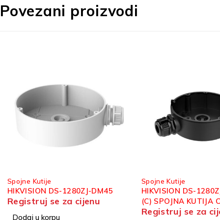
Povezani proizvodi
Spojne Kutije
Spojne Kutije
HIKVISION DS-1280ZJ-DM18
HIKVISION DS-1271Z
(C) SPOJNA KUTIJA CRNA
PRODUŽENI NOSAČ 
Registruj se za cijenu
Registruj se za ci
DOME 543 MM