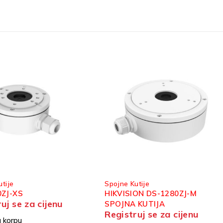
tije
Spojne Kutije
ON DS-1280ZJ-M
HIKVISION DS-1227ZJ
 KUTIJA
MONTAŽNA KUTIJA ZA
uj se za cijenu
Registruj se za cijenu
STROPNU MONTAŽU